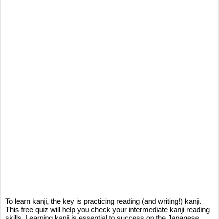
To learn kanji, the key is practicing reading (and writing!) kanji.
This free quiz will help you check your intermediate kanji reading
skills. Learning kanji is essential to success on the Japanese