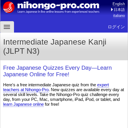
English
日本語
italiano
ログイン
Intermediate Japanese Kanji
(JLPT N3)
Free Japanese Quizzes Every Day—Learn
Japanese Online for Free!
Here's a free intermediate Japanese quiz from the
expert
teachers at Nihongo-Pro
. New quizzes are available every day at
several skill levels. Take the Nihongo-Pro quiz challenge every
day, from your PC, Mac, smartphone, iPad, iPod, or tablet, and
learn Japanese online
for free!