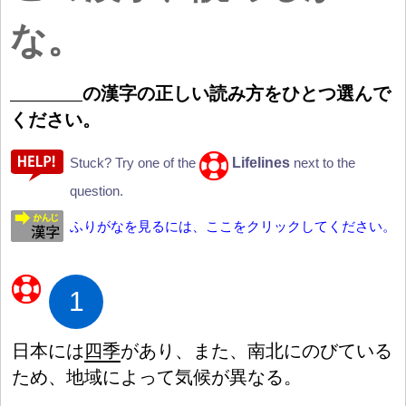
な。
の
漢
字
の
正
しい
読
み
方
をひとつ
選
んで
ください。
Lifelines
Stuck? Try one of the
next to the
question.
ふりがなを見るには、ここをクリックしてください。
1
日
本
には
四
季
があり、また、
南
北
にのびている
ため、
地
域
によって
気
候
が
異
なる。