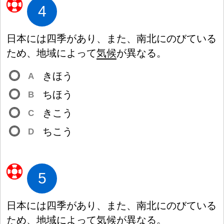
4
日
本
には
四
季
があり、また、
南
北
にのびている
ため、
地
域
によって
気
候
が
異
なる。
きほう
A
ちほう
B
きこう
C
ちこう
D
5
日
本
には
四
季
があり、また、
南
北
にのびている
ため、
地
域
によって
気
候
が
異
なる。