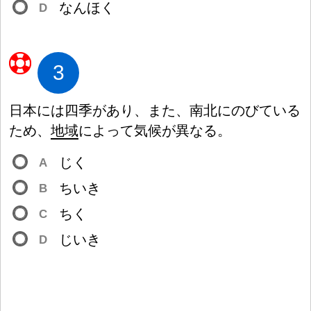
なんほく
D
3
日
本
には
四
季
があり、また、
南
北
にのびている
ため、
地
域
によって
気
候
が
異
なる。
じく
A
ちいき
B
ちく
C
じいき
D