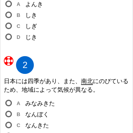
よんき
A
しき
B
しぎ
C
じき
D
2
日
本
には
四
季
があり、また、
南
北
にのびている
ため、
地
域
によって
気
候
が
異
なる。
みなみきた
A
なんぼく
B
なんきた
C