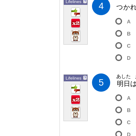
Lifelines
?
4
つか
A
B
C
D
あした
Lifelines
?
5
明
日
A
B
C
D