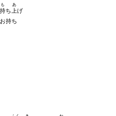
も
あ
持
ち
上
げ
お
持
ち
ふく
き
ね