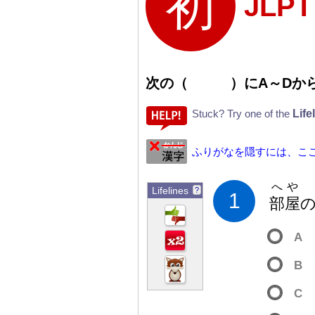
JLP
次
の
（
）
にA
～
Dか
Life
Stuck? Try one of the
ふりがなを隠すには、こ
へや
Lifelines
?
1
部
屋
A
B
C