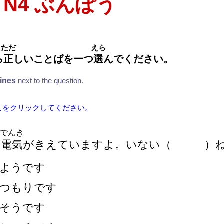
T N4 ぶんぽう
ただ
えら
ら
正
しいことばを
一
つ
選
んでください。
lines
next to the question.
こをクリックしてください。
でんき
の
電
気
がきえていますよ。いない
（
）
ようです
つもりです
そうです