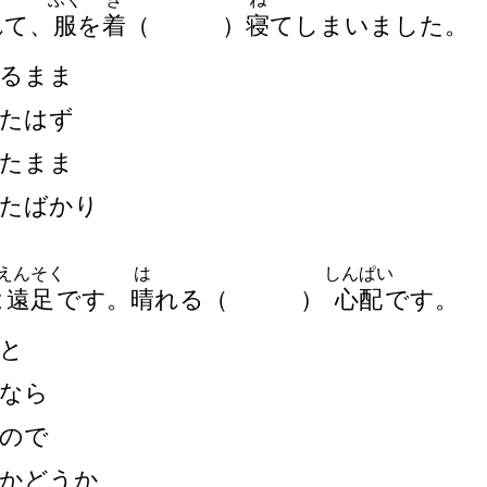
れて、
服
を
着
（
）
寝
てしまいました。
るまま
たはず
たまま
たばかり
えんそく
は
しんぱい
は
遠
足
です。
晴
れる
（
）
心
配
です。
と
なら
ので
かどうか