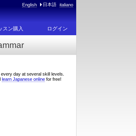
日本語
English
italiano
ッスン購入
ログイン
rammar
every day at several skill levels.
d
learn Japanese online
for free!