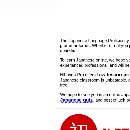
The Japanese Language Proficiency 
grammar forms. Whether or not you 
sparkle.
To learn Japanese online, we hope yo
experienced professional, and will h
low lesson pr
Nihongo-Pro offers
Japanese classroom is unbeatable, an
free.
We hope to see you in an online Jap
Japanese quiz
, and best of luck 