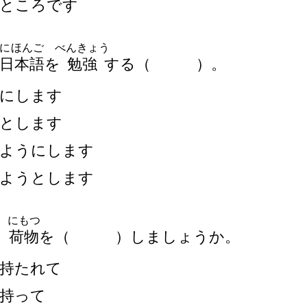
ところです
にほんご
べんきょう
日
本
語
を
勉
強
する
（
）
。
にします
とします
ようにします
ようとします
にもつ
、
荷
物
を
（
）
しましょうか。
持
たれて
持
って