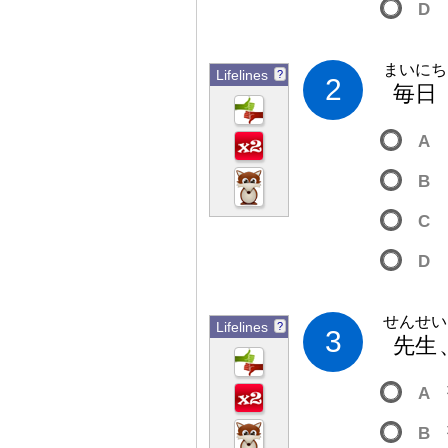
D
まいにち
Lifelines
?
2
毎
日
A
B
C
D
せんせい
Lifelines
?
3
先
生
A
B