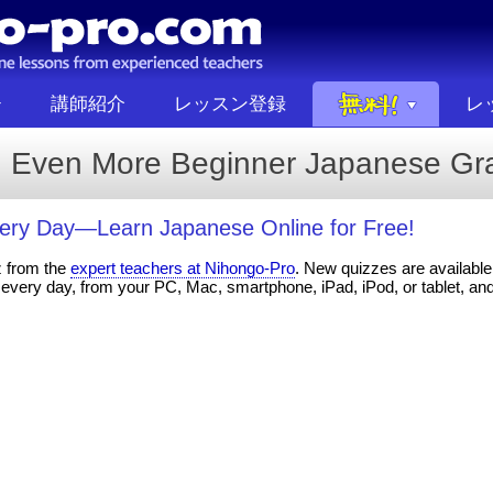
講師紹介
レッスン登録
レ
 Even More Beginner Japanese G
ery Day—Learn Japanese Online for Free!
z from the
expert teachers at Nihongo-Pro
. New quizzes are available 
every day, from your PC, Mac, smartphone, iPad, iPod, or tablet, an