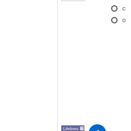
C
D
Lifelines
?