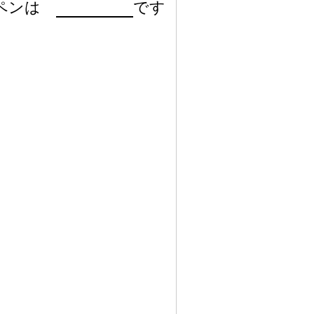
 ペンは
です
。