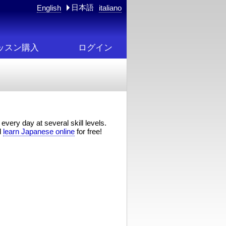
日本語
English
italiano
ッスン購入
ログイン
every day at several skill levels.
d
learn Japanese online
for free!