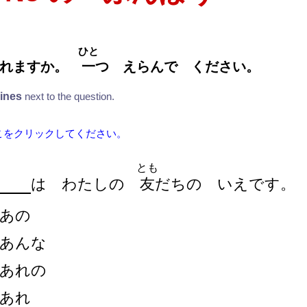
ひと
いれますか。
一
つ えらんで ください。
lines
next to the question.
こをクリックしてください。
とも
は わたしの
友
だちの いえです。
あの
あんな
あれの
あれ