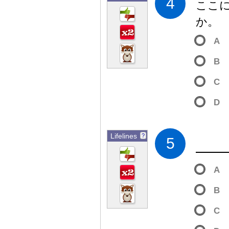
4
ここ
か。
A
B
C
D
Lifelines
?
5
A
B
C