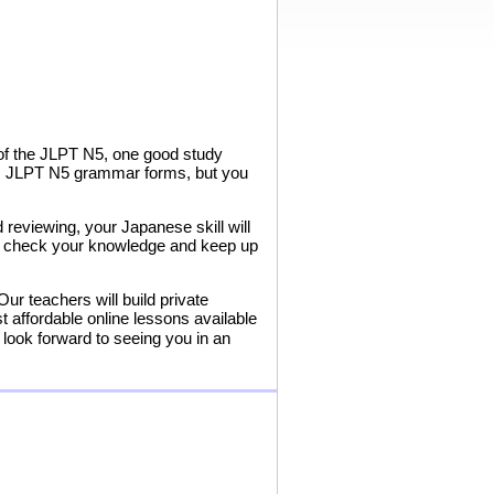
 of the JLPT N5, one good study
ious JLPT N5 grammar forms, but you
reviewing, your Japanese skill will
 to check your knowledge and keep up
ur teachers will build private
 affordable online lessons available
ook forward to seeing you in an