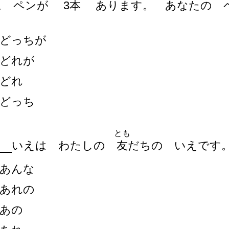
に ペンが
3
本
あります。 あなたの
どっちが
どれが
どれ
どっち
とも
いえは わたしの
友
だちの いえです
あんな
あれの
あの