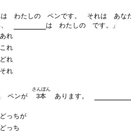
れは わたしの ペンです。 それは あな
い、
は わたしの です。」
あれ
これ
どれ
それ
さんぼん
に ペンが
3
本
あります。
どっちが
どっち