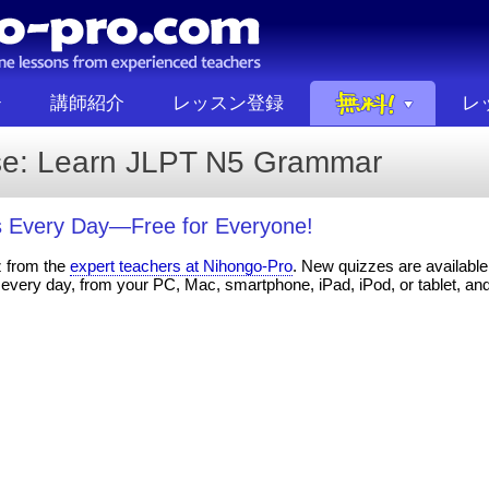
講師紹介
レッスン登録
レ
se: Learn JLPT N5 Grammar
 Every Day—Free for Everyone!
z from the
expert teachers at Nihongo-Pro
. New quizzes are available 
every day, from your PC, Mac, smartphone, iPad, iPod, or tablet, an