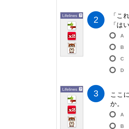
「こ
Lifelines
?
2
「は
A
B
C
D
Lifelines
?
3
ここ
か。
A
B