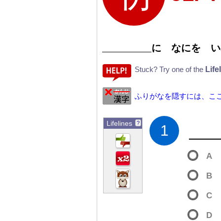
に なにを 
Life
Stuck? Try one of the
ふりがなを隠すには、こ
Lifelines
?
1
A
B
C
D