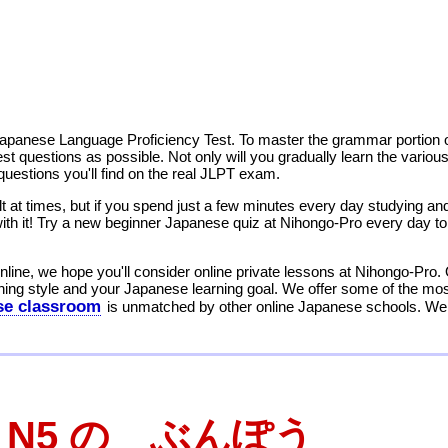
e Japanese Language Proficiency Test. To master the grammar portion
est questions as possible. Not only will you gradually learn the var
 questions you'll find on the real JLPT exam.
at times, but if you spend just a few minutes every day studying and 
 with it! Try a new beginner Japanese quiz at Nihongo-Pro every day
line, we hope you'll consider online private lessons at Nihongo-Pro. O
ning style and your Japanese learning goal. We offer some of the most
se classroom
is unmatched by other online Japanese schools. We l
T N5 の ぶんぽう