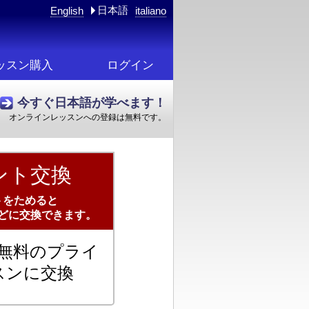
日本語
English
italiano
ッスン購入
ログイン
今すぐ日本語が学べます！
オンラインレッスンへの登録は無料です。
ント交換
トをためると
どに交換できます。
で無料のプライ
スンに交換