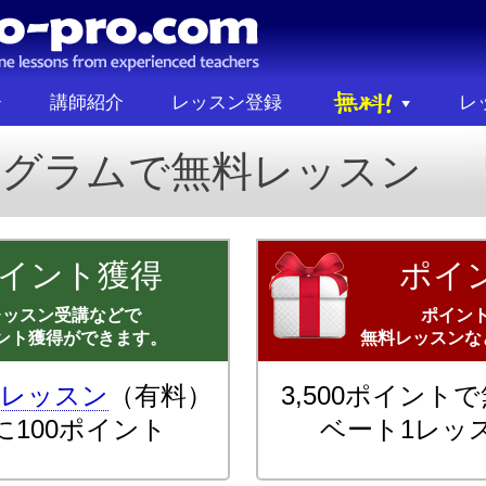
講師紹介
レッスン登録
レ
sプログラムで無料レッスン
イント獲得
ポイ
レッスン受講などで
ポイン
ント獲得ができます。
無料レッスンな
レッスン
（有料）
3,500ポイント
に
100ポイント
ベート1レッ