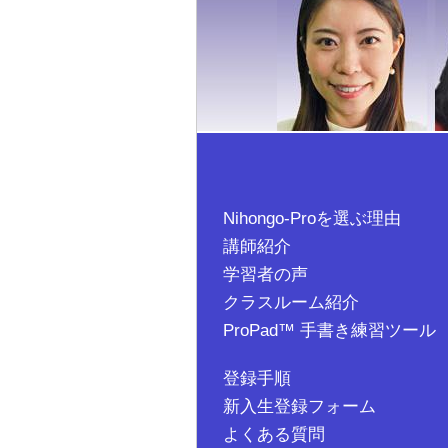
Nihongo-Proを選ぶ理由
講師紹介
学習者の声
クラスルーム紹介
ProPad™ 手書き練習ツール
登録手順
新入生登録フォーム
よくある質問