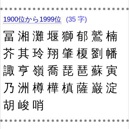
1900位から1999位
(35 字)
冨
湘
灘
堰
獅
郁
鷲
楠
芥
其
玲
翔
肇
榎
劉
幡
諏
亨
嶺
喬
琵
琶
蘇
寅
乃
洲
樽
樺
槙
薩
巌
淀
胡
峻
哨