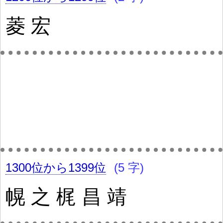
菱
宏
1300位から1399位
(5 字)
幌
之
梶
昌
靖