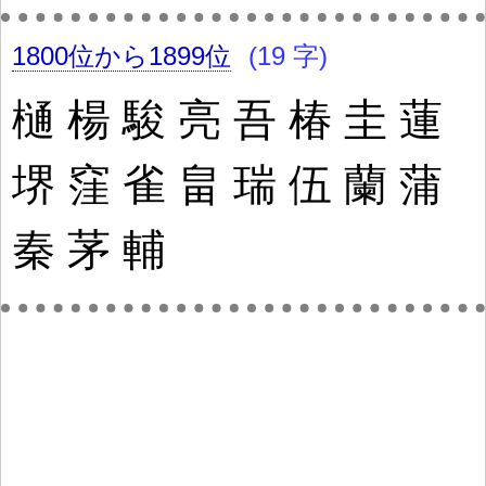
1800位から1899位
(19 字)
樋
楊
駿
亮
吾
椿
圭
蓮
堺
窪
雀
畠
瑞
伍
蘭
蒲
秦
茅
輔