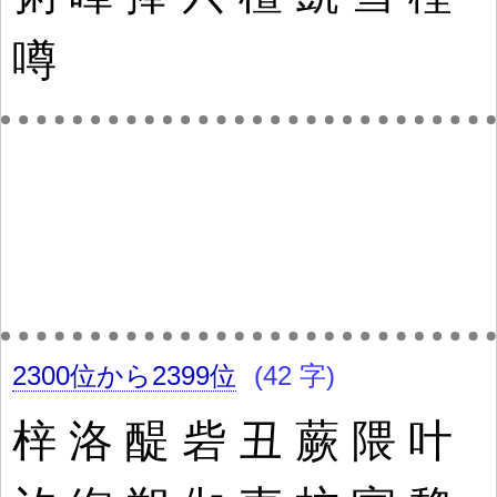
噂
2300位から2399位
(42 字)
梓
洛
醍
砦
丑
蕨
隈
叶