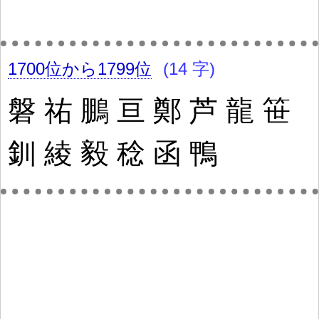
1700位から1799位
(14 字)
磐
祐
鵬
亘
鄭
芦
龍
笹
釧
綾
毅
稔
函
鴨