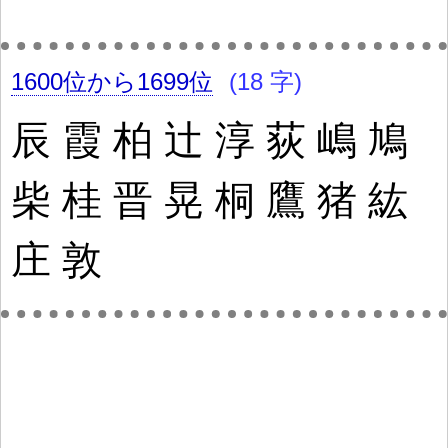
1600位から1699位
(18 字)
辰
霞
柏
辻
淳
荻
嶋
鳩
柴
桂
晋
晃
桐
鷹
猪
紘
庄
敦