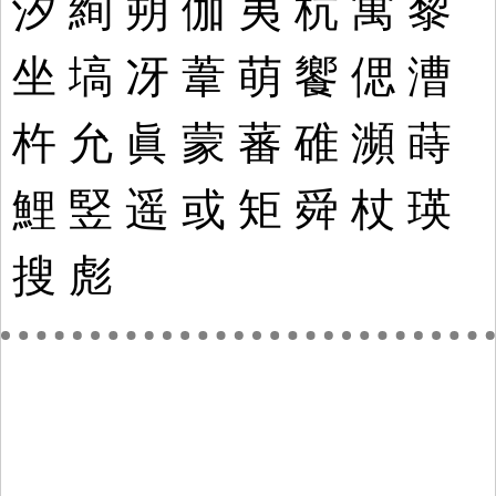
汐
絢
朔
伽
夷
杭
寓
黎
坐
塙
冴
葦
萌
饗
偲
漕
杵
允
眞
蒙
蕃
碓
瀕
蒔
鯉
竪
遥
或
矩
舜
杖
瑛
搜
彪