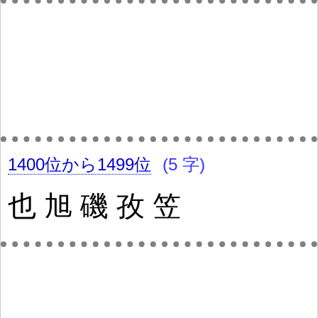
1400位から1499位
(5 字)
也
旭
磯
孜
笠