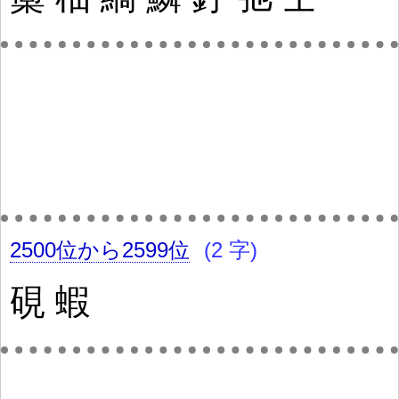
2500位から2599位
(2 字)
硯
蝦