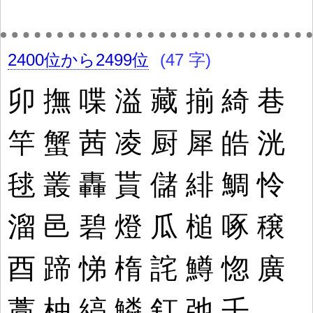
2400位から2499位
(47 字)
卯
撫
喋
溢
藏
揃
綺
巷
竿
蟹
茜
凌
厨
犀
皓
洸
毬
叢
轟
貰
儲
緋
鯛
怜
溜
邑
碧
燈
瓜
槌
啄
穣
酉
蹄
悌
楕
詫
鱒
惚
廣
藁
柚
縞
鱗
釘
弛
壬