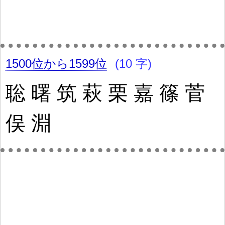
1500位から1599位
(10 字)
聡
曙
筑
萩
栗
嘉
篠
菅
俣
淵