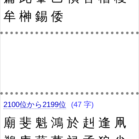
牟
榊
錫
倭
2100位から2199位
(47 字)
廟
斐
魁
鴻
於
赳
逢
凧