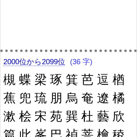
2000位から2099位
(36 字)
槻
蝶
梁
琢
箕
芭
逗
楢
蕉
兜
琉
朋
烏
奄
遼
橘
漱
桧
宋
苑
巽
杜
藝
欣
篇
此
峯
巴
禎
菩
檜
稜