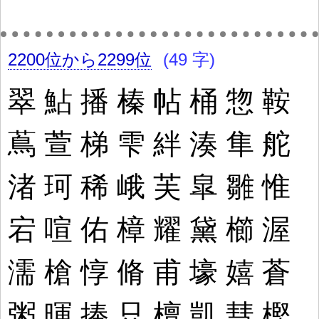
2200位から2299位
(49 字)
翠
鮎
播
榛
帖
桶
惣
鞍
蔦
萱
梯
雫
絆
湊
隼
舵
渚
珂
稀
峨
芙
皐
雛
惟
宕
喧
佑
樟
耀
黛
櫛
渥
濡
槍
惇
脩
甫
壕
嬉
蒼
粥
暉
捧
只
檀
凱
彗
樫