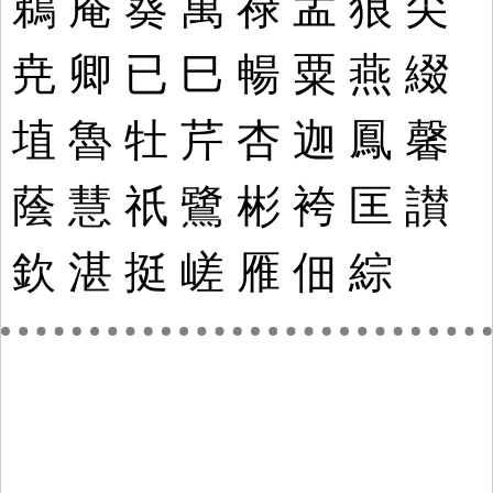
鵜
庵
葵
萬
禄
孟
狼
尖
尭
卿
已
巳
暢
粟
燕
綴
埴
魯
牡
芹
杏
迦
鳳
馨
蔭
慧
祇
鷺
彬
袴
匡
讃
欽
湛
挺
嵯
雁
佃
綜