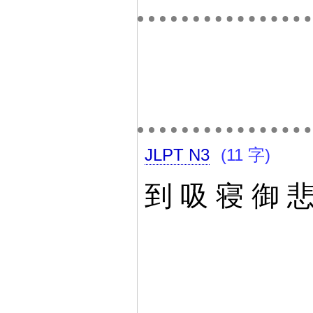
JLPT N3
(11 字)
到
吸
寝
御