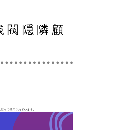
銭
閥
隠
隣
顧
に従って使用されています。