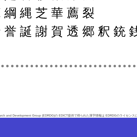
範
綱
縄
芝
華
薦
裂
診
誉
誕
謝
賀
透
郷
釈
銃
search and Development Group (EDRDG)
の
EDICT
提供で得られた漢字情報は EDRDGの
ライセンス