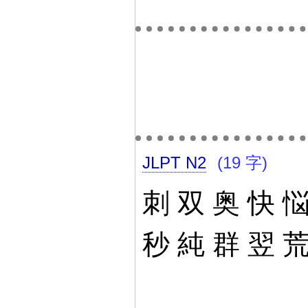
JLPT N2
(19 字)
刺
双
奥
快
秒
純
群
翌