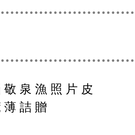
悩
敬
泉
漁
照
片
皮
荒
薄
詰
贈