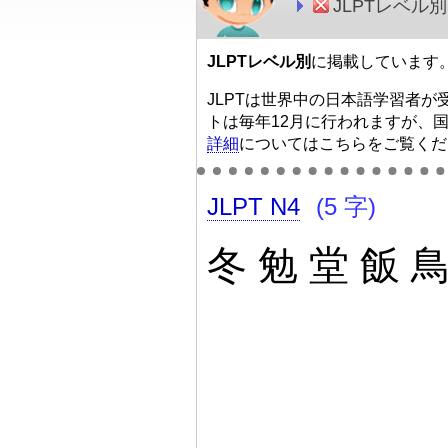
JLPTレベル別
JLPTレベル別
に掲載しています
JLPTは世界中の日本語学習者
トは毎年12月に行われますが、
詳細
についてはこちらをご覧くだ
JLPT N4
(5 字)
冬
勉
堂
飯