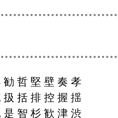
典
勧
哲
堅
壁
奏
孝
戒
扱
括
排
控
握
揺
既
是
智
杉
歓
津
渋