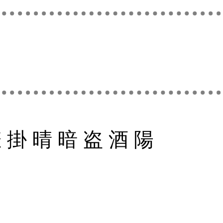
悲
掛
晴
暗
盗
酒
陽