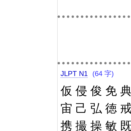
JLPT N1
(64 字)
仮
侵
俊
免
宙
己
弘
徳
携
撮
操
敏