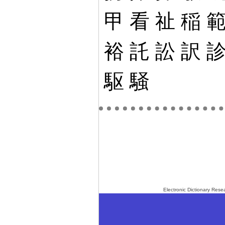
甲
看
祉
稲
裕
託
訟
訳
駆
騒
Electronic Dictionary Re