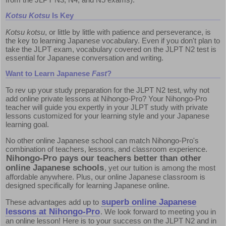
Kotsu Kotsu
Is Key
Kotsu kotsu
, or little by little with patience and perseverance, is
the key to learning Japanese vocabulary. Even if you don't plan to
take the JLPT exam, vocabulary covered on the JLPT N2 test is
essential for Japanese conversation and writing.
Want to Learn Japanese
Fast
?
To rev up your study preparation for the JLPT N2 test, why not
add online private lessons at Nihongo-Pro? Your Nihongo-Pro
teacher will guide you expertly in your JLPT study with private
lessons customized for your learning style and your Japanese
learning goal.
No other online Japanese school can match Nihongo-Pro's
combination of teachers, lessons, and classroom experience.
Nihongo-Pro pays our teachers better than other
online Japanese schools
, yet our tuition is among the most
affordable anywhere. Plus, our online Japanese classroom is
designed specifically for learning Japanese online.
superb online Japanese
These advantages add up to
lessons at Nihongo-Pro
. We look forward to meeting you in
an online lesson! Here is to your success on the JLPT N2 and in