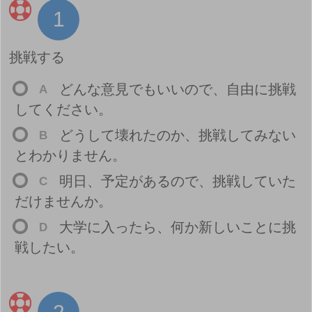
1
挑
戦
する
どんな
意
見
でもいいので、
自
由
に
挑
戦
A
してください。
どうして
壊
れたのか、
挑
戦
してみない
B
とわかりません。
明
日
、
予
定
があるので、
挑
戦
していた
C
だけませんか。
大
学
に
入
ったら、
何
か
新
しいことに
挑
D
戦
したい。