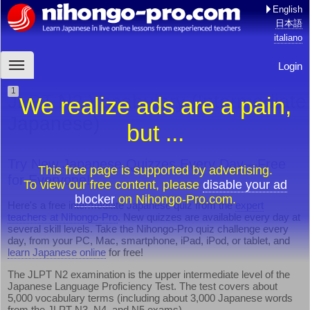
English
日本語
italiano
Login
JLPT N2 Vocabulary (Intermediate
We realize ads are a pain,
Japanese)
but ...
Try New Japanese Quizzes Every Day—Free
This free page is supported by advertising.
for Everyone!
To view our free content, please
disable your ad
blocker
on Nihongo-Pro.com.
Here's a free intermediate Japanese quiz from the
expert
teachers at Nihongo-Pro
. New quizzes are available every day at
several skill levels. Take the Nihongo-Pro quiz challenge every
day, from your PC, Mac, smartphone, iPad, iPod, or tablet, and
learn Japanese online
for free!
The JLPT N2 examination is the upper intermediate level of the
Japanese Language Proficiency Test. The test covers about
5,000 vocabulary terms (including about 3,000 Japanese words
from the JLPT N3, N4, and N5 exams).