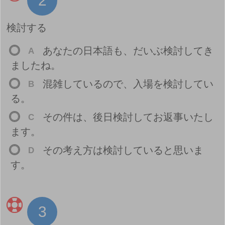
2
検
討
する
あなたの
日
本
語
も、だいぶ
検
討
してき
A
ましたね。
混
雑
しているので、
入
場
を
検
討
してい
B
る。
その
件
は、
後
日
検
討
してお
返
事
いたし
C
ます。
その
考
え
方
は
検
討
していると
思
いま
D
す。
3