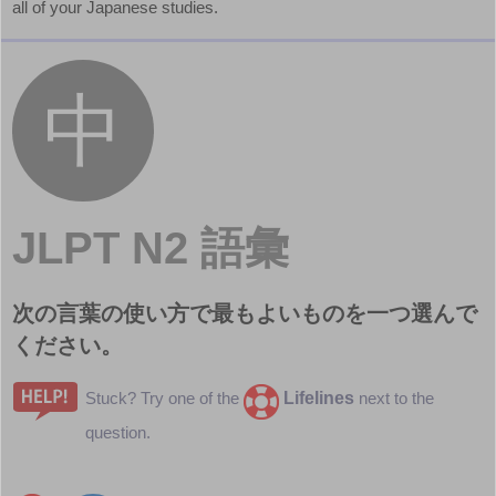
all of your Japanese studies.
JLPT N2 語彙
次
の
言
葉
の
使
い
方
で
最
もよいものを
一
つ
選
んで
ください。
Lifelines
Stuck? Try one of the
next to the
question.