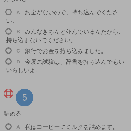
お
金
がないので、
持
ち
込
んでくださ
A
い。
みんなきちんと
並
んでいるんだから、
B
持
ち
込
まないでください。
銀
行
でお
金
を
持
ち
込
みました。
C
今
度
の
試
験
は、
辞
書
を
持
ち
込
んでもい
D
いらしいよ。
5
詰
める
私
はコーヒーにミルクを
詰
めます。
A