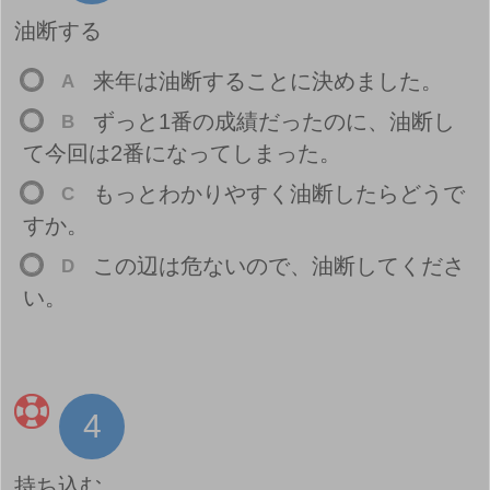
油
断
する
来
年
は
油
断
することに
決
めました。
A
ずっと1
番
の
成
績
だったのに、
油
断
し
B
て
今
回
は2
番
になってしまった。
もっとわかりやすく
油
断
したらどうで
C
すか。
この
辺
は
危
ないので、
油
断
してくださ
D
い。
4
持
ち
込
む