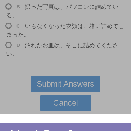
撮
った
写
真
は、パソコンに
詰
めてい
B
る。
いらなくなった
衣
類
は、
箱
に
詰
めてし
C
まった。
汚
れたお
皿
は、そこに
詰
めてくださ
D
い。
Submit Answers
Cancel