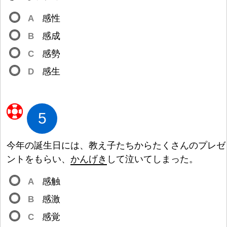
A
感
性
B
感
成
C
感
勢
D
感
生
5
今
年
の
誕
生
日
には、
教
え
子
たちからたくさんのプレゼ
ントをもらい、
かんげき
して
泣
いてしまった。
A
感
触
B
感
激
C
感
覚