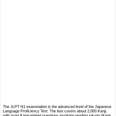
The JLPT N1 examination is the advanced level of the Japanese
Language Proficiency Test. The test covers about 2,000 Kanji,
with most Kanji-related questions involving reading
jukugo
(Kanji