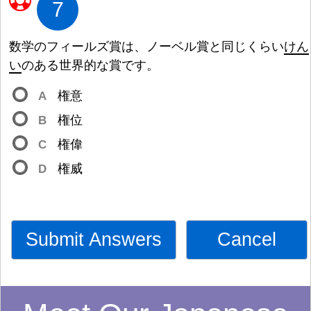
7
数
学
のフィールズ
賞
は、ノーベル
賞
と
同
じくらい
けん
い
のある
世
界
的
な
賞
です。
A
権
意
B
権
位
C
権
偉
D
権
威
Submit Answers
Cancel