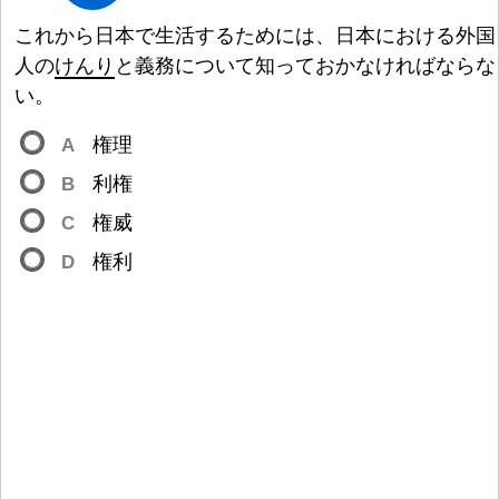
これから
日
本
で
生
活
するためには、
日
本
における
外
国
人
の
けんり
と
義
務
について
知
っておかなければならな
い。
A
権
理
B
利
権
C
権
威
D
権
利