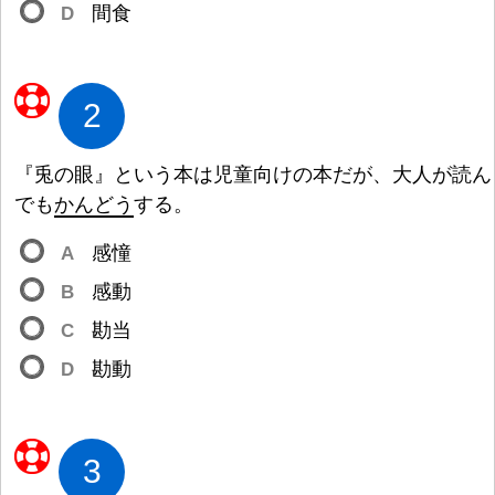
D
間
食
2
『
兎
の
眼
』という
本
は
児
童
向
けの
本
だが、
大
人
が
読
ん
でも
かんどう
する。
A
感
憧
B
感
動
C
勘
当
D
勘
動
3