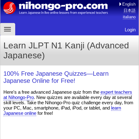
English
日本語
italiano
Login
Learn JLPT N1 Kanji (Advanced
Japanese)
100% Free Japanese Quizzes—Learn
Japanese Online for Free!
Here's a free advanced Japanese quiz from the
expert teachers
at Nihongo-Pro
. New quizzes are available every day at several
skill levels. Take the Nihongo-Pro quiz challenge every day, from
your PC, Mac, smartphone, iPad, iPod, or tablet, and
learn
Japanese online
for free!