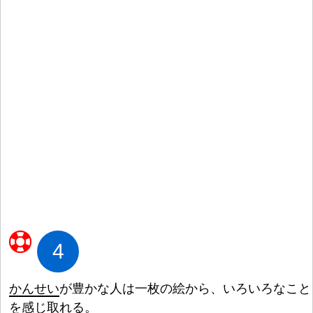
4
かんせい
が
豊
かな
人
は
一
枚
の
絵
から、いろいろなこと
を
感
じ
取
れる。