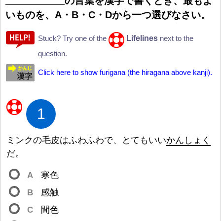
の
言
葉
を
漢
字
で
書
くとき、
最
もよ
いものを、A・B・C・Dから
一
つ
選
びなさい。
Lifelines
Stuck? Try one of the
next to the
question.
Click here to show furigana (the hiragana above kanji).
1
ミンクの
毛
皮
はふわふわで、とてもいい
かんしょく
だ。
A
寒
色
B
感
触
C
間
色