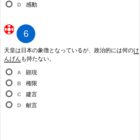
D
感
動
6
天
皇
は
日
本
の
象
徴
となっているが、
政
治
的
には
何
の
け
んげん
も
持
たない。
A
顕
現
B
権
限
C
建
言
D
献
言