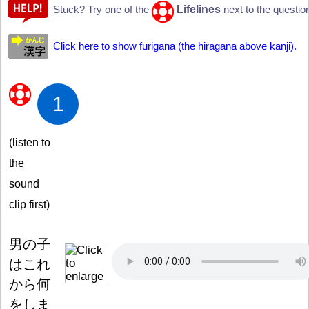
Lifelines
Stuck? Try one of the
next to the questio
Click here to show furigana (the hiragana above kanji).
1
(listen to
the
sound
clip first)
男
の
子
はこれ
から
何
をしま