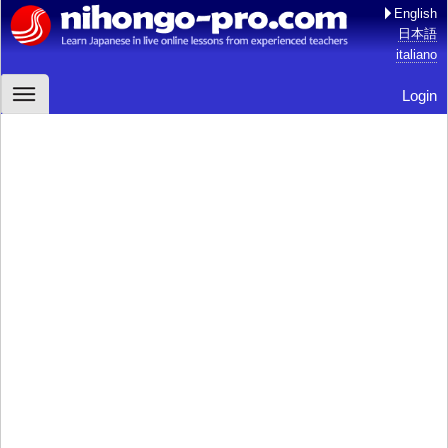
English
日本語
italiano
Login