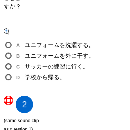
すか
？
ユニフォームを
洗
濯
する。
A
ユニフォームを
外
に
干
す。
B
サッカーの
練
習
に
行
く。
C
学
校
から
帰
る。
D
2
(same sound clip
as question 1)