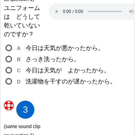
ユニフォーム
は どうして
乾
いていない
のですか
？
今
日
は
天
気
が
悪
かったから。
A
さっき
洗
ったから。
B
今
日
は
天
気
が よかったから。
C
洗
濯
物
を
干
すのが
遅
かったから。
D
3
(same sound clip