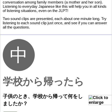
conversation among family members (a mother and her son).
Listening to everyday Japanese like this will help you in all kinds
of listening situations, even on the JLPT!
Two sound clips are presented, each about one minute long. Try
listening to each sound clip just once, and see if you can answer
all the questions.
学校
から
帰
ったら
子
供
のとき、
学
校
から
帰
って
何
をし
ましたか
？