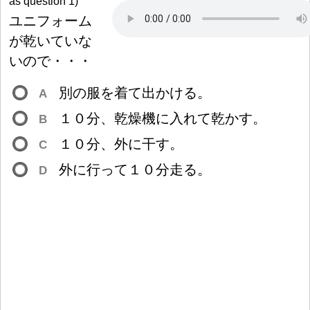
as question 1)
ユニフォーム
が
乾
いていな
いので・・・
別
の
服
を
着
て
出
かける。
A
１
０
分
、
乾
燥
機
に
入
れて
乾
かす。
B
１
０
分
、
外
に
干
す。
C
外
に
行
って
１
０
分
走
る。
D