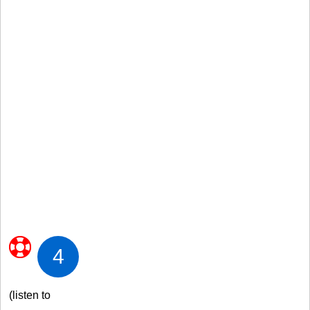
4
(listen to