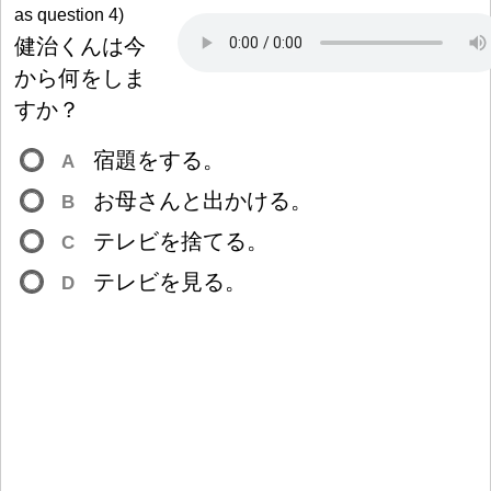
as question 4)
健
治
くんは
今
から
何
をしま
すか
？
宿
題
をする。
A
お
母
さんと
出
かける。
B
テレビを
捨
てる。
C
テレビを
見
る。
D