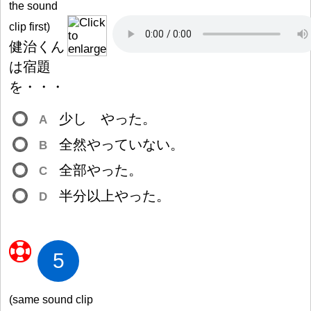
the sound
clip first)
健
治
くん
は
宿
題
を・・・
少
し やった。
A
全
然
やっていない。
B
全
部
やった。
C
半
分
以
上
やった。
D
5
(same sound clip