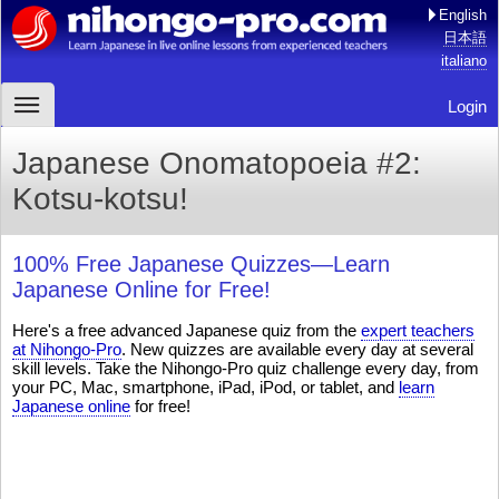
English
日本語
italiano
Login
Japanese Onomatopoeia #2:
Kotsu-kotsu!
100% Free Japanese Quizzes—Learn
Japanese Online for Free!
Here's a free advanced Japanese quiz from the
expert teachers
at Nihongo-Pro
. New quizzes are available every day at several
skill levels. Take the Nihongo-Pro quiz challenge every day, from
your PC, Mac, smartphone, iPad, iPod, or tablet, and
learn
Japanese online
for free!