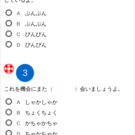
しているよ。
A
ぷんぷん
B
ぶんぶん
C
びんびん
D
ぴんぴん
3
これを
機
会
にまた
（
）
会
いましょうよ。
A
しゃかしゃか
B
ちょくちょく
C
かちゃかちゃ
D
ちゃかちゃか