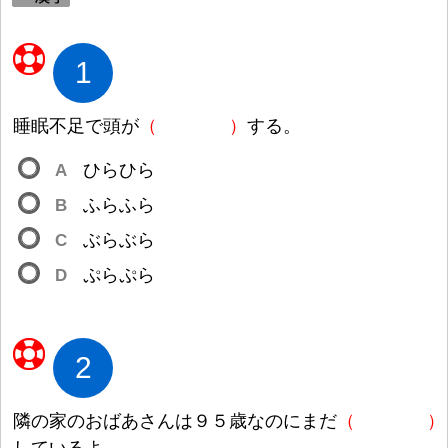
1
睡
眠
不
足
で
頭
が
（
）
する。
A
ひらひら
B
ふらふら
C
ぶらぶら
D
ぷらぷら
2
隣
の
家
のおばあさんは
９
５
歳
なのにまだ
（
）