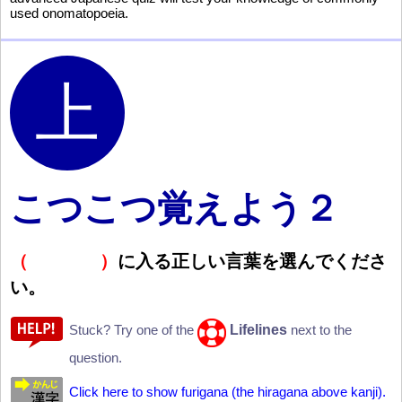
used onomatopoeia.
こつこつ
覚
えよう２
（
）
に
入
る
正
しい
言
葉
を
選
んでくださ
い。
Lifelines
Stuck? Try one of the
next to the
question.
Click here to show furigana (the hiragana above kanji).