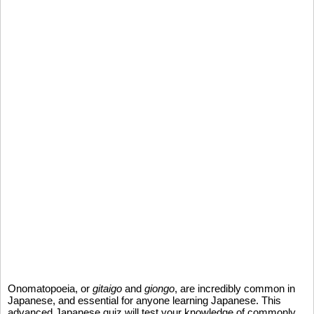
Onomatopoeia, or
gitaigo
and
giongo
, are incredibly common in
Japanese, and essential for anyone learning Japanese. This
advanced Japanese quiz will test your knowledge of commonly