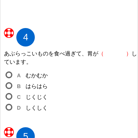
4
あぶらっこいものを
食
べ
過
ぎて、
胃
が
（
）
し
ています。
A
むかむか
B
はらはら
C
じくじく
D
しくしく
5