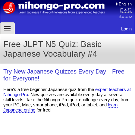
English
日本語
italiano
Login
Free JLPT N5 Quiz: Basic
Japanese Vocabulary #4
Try New Japanese Quizzes Every Day—Free
for Everyone!
Here's a free beginner Japanese quiz from the
expert teachers at
Nihongo-Pro
. New quizzes are available every day at several
skill levels. Take the Nihongo-Pro quiz challenge every day, from
your PC, Mac, smartphone, iPad, iPod, or tablet, and
learn
Japanese online
for free!