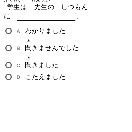
学
生
は
先
生
の しつもん
に
。
わかりました
A
き
聞
きませんでした
B
き
聞
きました
C
こたえました
D