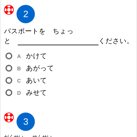
2
パスポートを ちょっ
と
ください。
かけて
A
あがって
B
あいて
C
みせて
D
3
がくせい
せんせい