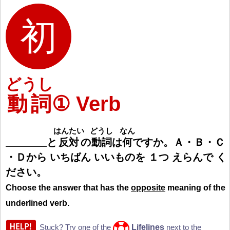
どうし
動詞
① Verb
はんたい
どうし
なん
と
反
対
の
動
詞
は
何
ですか。
Ａ
・
Ｂ
・
Ｃ
・
Ｄ
から いちばん いいものを
１
つ えらんで く
ださい。
Choose the answer that has the
opposite
meaning of the
underlined verb.
Lifelines
Stuck? Try one of the
next to the