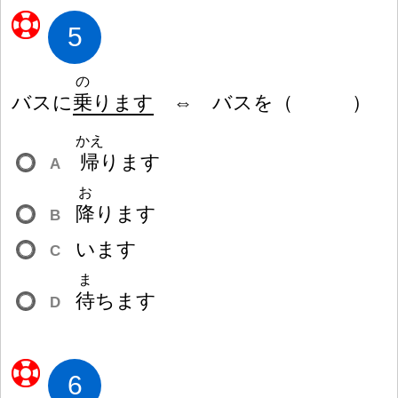
5
の
バスに
乗
ります
⇔ バスを
（
）
かえ
帰
ります
A
お
降
ります
B
います
C
ま
待
ちます
D
6