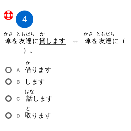
4
かさ
ともだち
か
かさ
ともだち
傘
を
友
達
に
貸
します
⇔
傘
を
友
達
に
（
）
。
か
借
ります
A
します
B
はな
話
します
C
と
取
ります
D