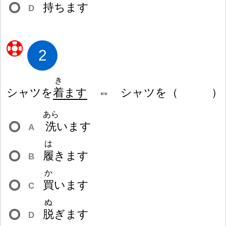
持
ちます
D
2
き
シャツを
着
ます
⇔ シャツを
（
）
あら
洗
います
A
は
履
きます
B
か
買
います
C
ぬ
脱
ぎます
D