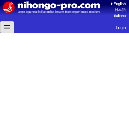
English
日本語
italiano
Login