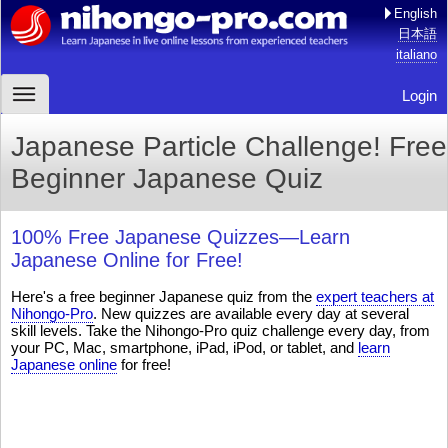
English
日本語
italiano
Login
Japanese Particle Challenge! Free
Beginner Japanese Quiz
100% Free Japanese Quizzes—Learn
Japanese Online for Free!
Here's a free beginner Japanese quiz from the
expert teachers at
Nihongo-Pro
. New quizzes are available every day at several
skill levels. Take the Nihongo-Pro quiz challenge every day, from
your PC, Mac, smartphone, iPad, iPod, or tablet, and
learn
Japanese online
for free!