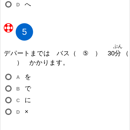
へ
D
5
ぷん
デパートまでは バス
（
⑤
）
30
分
（
）
かかります。
を
A
で
B
に
C
×
D