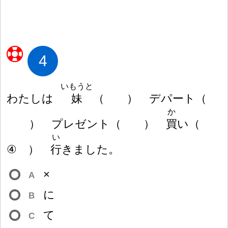
4
いもうと
わたしは
妹
（
）
デパート
（
か
）
プレゼント
（
）
買
い
（
い
④
）
行
きました。
×
A
に
B
て
C