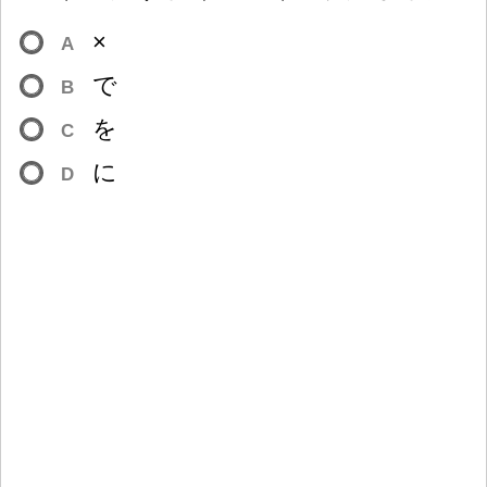
×
A
で
B
を
C
に
D