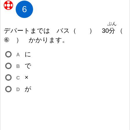
6
ぷん
デパートまでは バス
（
）
30
分
（
⑥
）
かかります。
に
A
で
B
×
C
が
D