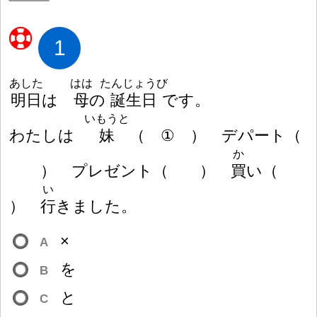
1
あした
はは
たんじょうび
明
日
は
母
の
誕
生
日
です。
いもうと
わたしは
妹
（
①
）
デパート
（
か
）
プレゼント
（
）
買
い
（
い
）
行
きました。
×
A
を
B
と
C