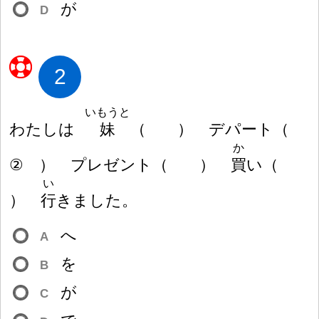
が
D
2
いもうと
わたしは
妹
（
）
デパート
（
か
②
）
プレゼント
（
）
買
い
（
い
）
行
きました。
へ
A
を
B
が
C