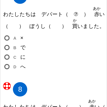
あか
わたしたちは デパート
（
⑦
）
赤
い
か
（
）
ぼうし
（
）
買
いました。
×
A
で
B
に
C
へ
D
8
あか
わたしたちは デパート
（
）
赤
い
（