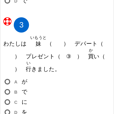
で
D
3
いもうと
わたしは
妹
（
）
デパート
（
か
）
プレゼント
（
③
）
買
い
（
い
）
行
きました。
が
A
で
B
に
C
を
D