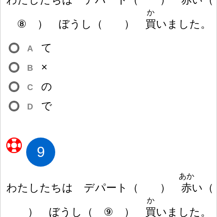
か
⑧
）
ぼうし
（
）
買
いました。
て
A
×
B
の
C
で
D
9
あか
わたしたちは デパート
（
）
赤
い
（
か
）
ぼうし
（
⑨
）
買
いました。