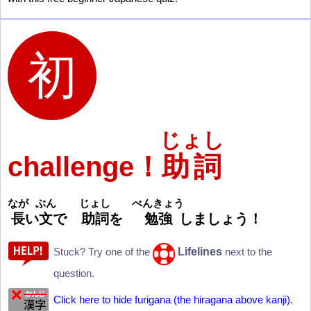
じょし
challenge！
助詞
なが
ぶん
じょし
べんきょう
長
い
文
で
助
詞
を
勉
強
しましょう
！
Lifelines
Stuck? Try one of the
next to the
question.
Click here to hide furigana (the hiragana above kanji).