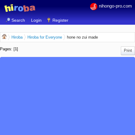
nihongo-pro.com
Search
Login
Register
Hiroba
Hiroba for Everyone
hone no zui made
Pages: [
1
]
Print