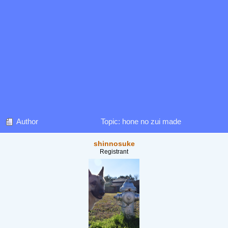
Author
Topic: hone no zui made
shinnosuke
Registrant