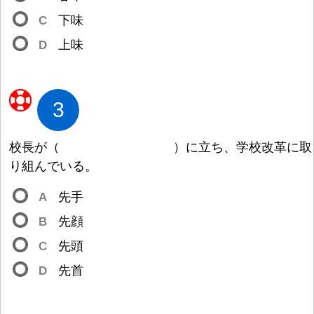
C
下
味
D
上
味
3
校
長
が
（
）
に
立
ち、
学
校
改
革
に
取
り
組
んでいる。
A
先
手
B
先
顔
C
先
頭
D
先
首