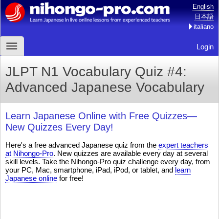
English
日本語
italiano
Login
JLPT N1 Vocabulary Quiz #4:
Advanced Japanese Vocabulary
Learn Japanese Online with Free Quizzes—
New Quizzes Every Day!
Here's a free advanced Japanese quiz from the
expert teachers
at Nihongo-Pro
. New quizzes are available every day at several
skill levels. Take the Nihongo-Pro quiz challenge every day, from
your PC, Mac, smartphone, iPad, iPod, or tablet, and
learn
Japanese online
for free!