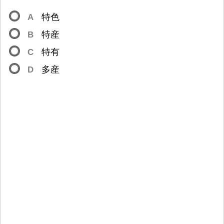
A
特
色
B
特
産
C
特
有
D
多
産