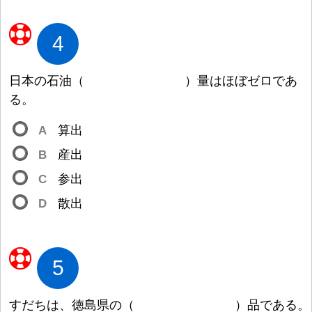
4
日
本
の
石
油
（
）
量
はほぼゼロであ
る。
A
算
出
B
産
出
C
参
出
D
散
出
5
すだちは、
徳
島
県
の
（
）
品
である。