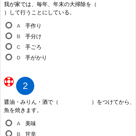
我
が
家
では、
毎
年
、
年
末
の
大
掃
除
を
（
）
して
行
うことにしている。
A
手
作
り
B
手
分
け
C
手
ごろ
D
手
がかり
2
醤
油
・みりん・
酒
で
（
）
をつけてから、
魚
を
焼
きます。
A
美
味
B
甘
辛