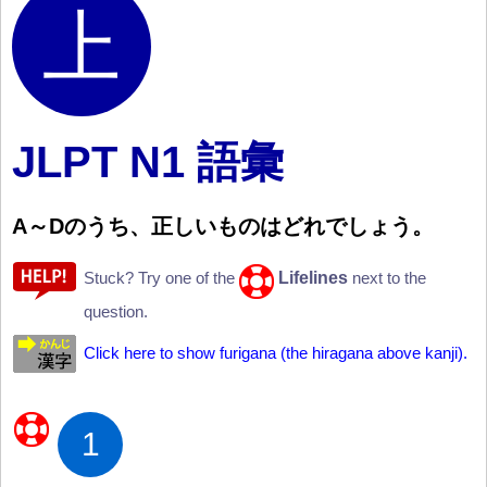
JLPT N1 語彙
A
～
Dのうち、
正
しいものはどれでしょう。
Lifelines
Stuck? Try one of the
next to the
question.
Click here to show furigana (the hiragana above kanji).
1