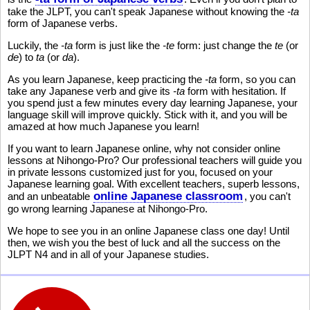
take the JLPT, you can't speak Japanese without knowing the
-ta
form of Japanese verbs.
Luckily, the
-ta
form is just like the
-te
form: just change the
te
(or
de
) to
ta
(or
da
).
As you learn Japanese, keep practicing the
-ta
form, so you can
take any Japanese verb and give its
-ta
form with hesitation. If
you spend just a few minutes every day learning Japanese, your
language skill will improve quickly. Stick with it, and you will be
amazed at how much Japanese you learn!
If you want to learn Japanese online, why not consider online
lessons at Nihongo-Pro? Our professional teachers will guide you
in private lessons customized just for you, focused on your
Japanese learning goal. With excellent teachers, superb lessons,
online Japanese classroom
and an unbeatable
, you can't
go wrong learning Japanese at Nihongo-Pro.
We hope to see you in an online Japanese class one day! Until
then, we wish you the best of luck and all the success on the
JLPT N4 and in all of your Japanese studies.