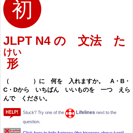
JLPT N4 の 文法 た
けい
形
（
）
に
何
を
入
れますか。 A・B・
C・Dから いちばん いいものを
一
つ えら
んで ください。
Lifelines
Stuck? Try one of the
next to the
question.