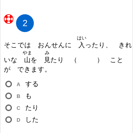
2
はい
そこでは おんせんに
入
ったり、 きれ
やま
み
いな
山
を
見
たり
（
）
こと
が できます。
する
A
も
B
たり
C
した
D