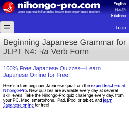
English
日本語
italiano
Login
Beginning Japanese Grammar for
JLPT N4:
-ta
Verb Form
100% Free Japanese Quizzes—Learn
Japanese Online for Free!
Here's a free beginner Japanese quiz from the
expert teachers at
Nihongo-Pro
. New quizzes are available every day at several
skill levels. Take the Nihongo-Pro quiz challenge every day, from
your PC, Mac, smartphone, iPad, iPod, or tablet, and
learn
Japanese online
for free!