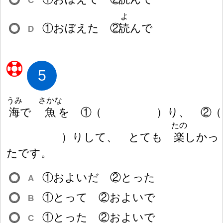
C
よ
①おぼえた ②
読
んで
D
5
うみ
さかな
海
で
魚
を ①
（
）
り、 ②
（
たの
）
りして、 とても
楽
しかっ
たです。
①およいだ ②とった
A
①とって ②およいで
B
①とった ②およいで
C