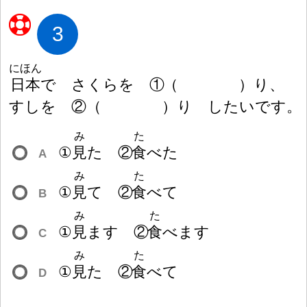
3
にほん
日
本
で さくらを ①
（
）
り、
すしを ②
（
）
り したいです。
み
た
①
見
た ②
食
べた
A
み
た
①
見
て ②
食
べて
B
み
た
①
見
ます ②
食
べます
C
み
た
①
見
た ②
食
べて
D