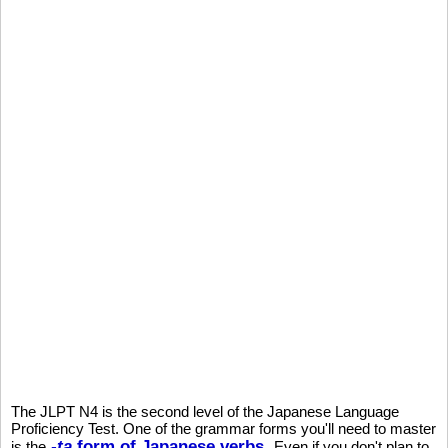
The JLPT N4 is the second level of the Japanese Language
Proficiency Test. One of the grammar forms you'll need to master
-ta
form of Japanese verbs
is the
. Even if you don't plan to