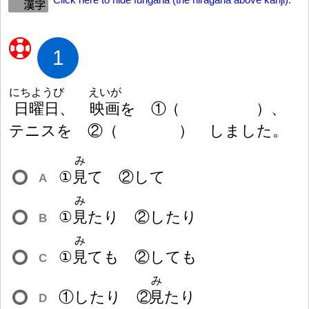
Click here to hide furigana (the hiragana above kanji).
1
にちようび
えいが
日
曜
日
、
映
画
を ①
（
）
、
テニスを ②
（
）
しました。
み
①
見
て ②して
A
み
①
見
たり ②したり
B
み
①
見
ても ②しても
C
み
①したり ②
見
たり
D