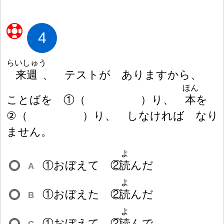
4
らいしゅう
来
週
、 テストが ありますから、
ほん
ことばを ①
（
）
り、
本
を
②
（
）
り、 しなければ なり
ません。
よ
①おぼえて ②
読
んだ
A
よ
①おぼえた ②
読
んだ
B
よ
①おぼえて ②
読
んで