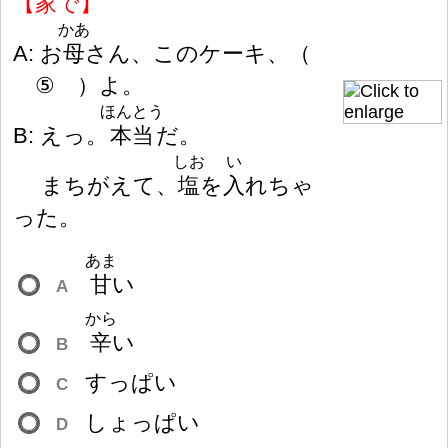
【
家
で】
かあ
A: お
母
さん、このケーキ、
（
⑤
）
よ。
ほんとう
B: えっ。
本
当
だ。
しお
い
まちがえて、
塩
を
入
れちゃ
った。
あま
甘
い
A
から
辛
い
B
すっぱい
C
しょっぱい
D