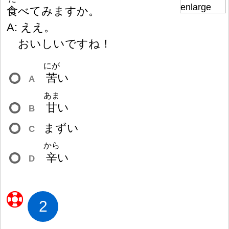
食
べてみますか。
A: ええ。
おいしいですね
！
にが
苦
い
A
あま
甘
い
B
まずい
C
から
辛
い
D
2