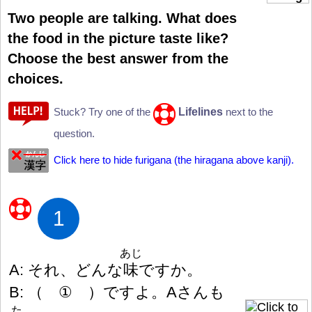
Two people are talking. What does
the food in the picture taste like?
Choose the best answer from the
choices.
Lifelines
Stuck? Try one of the
next to the
question.
Click here to hide furigana (the hiragana above kanji).
1
あじ
A: それ、どんな
味
ですか。
B:
（
①
）
ですよ。Aさんも
た