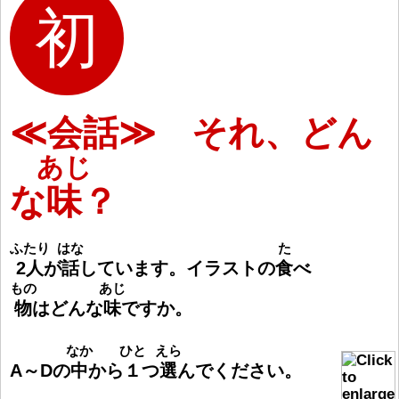
≪会話≫ それ、どん
あじ
な
味
？
ふたり
はな
た
2
人
が
話
しています。イラストの
食
べ
もの
あじ
物
はどんな
味
ですか。
なか
ひと
えら
A
～
Dの
中
から
１
つ
選
んでください。