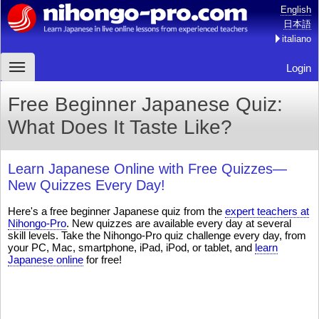
English
日本語
italiano
Login
Free Beginner Japanese Quiz:
What Does It Taste Like?
Learn Japanese Online with Free Quizzes—
New Quizzes Every Day!
Here's a free beginner Japanese quiz from the
expert teachers at
Nihongo-Pro
. New quizzes are available every day at several
skill levels. Take the Nihongo-Pro quiz challenge every day, from
your PC, Mac, smartphone, iPad, iPod, or tablet, and
learn
Japanese online
for free!