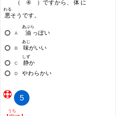
（
④
）
ですから、
体
に
わる
悪
そうです。
あぶら
油
っぽい
A
あじ
味
がいい
B
しず
静
か
C
やわらかい
D
5
うち