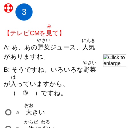
3
み
【テレビCMを
見
て】
やさい
にんき
A: あ、あの
野
菜
ジュース、
人
気
がありますね。
やさい
B: そうですね。いろいろな
野
菜
は
が
入
っていますから、
（
③
）
ですね。
おお
大
きい
A
からだ
わる