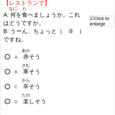
【レストランで】
なに
た
A:
何
を
食
べましょうか。これ
はどうですか。
B: うーん、ちょっと
（
②
）
ですね。
あか
赤
そう
A
さむ
寒
そう
B
から
辛
そう
C
たの
楽
しそう
D