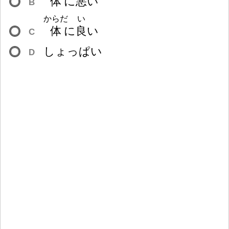
体
に
悪
い
B
からだ
い
体
に
良
い
C
しょっぱい
D