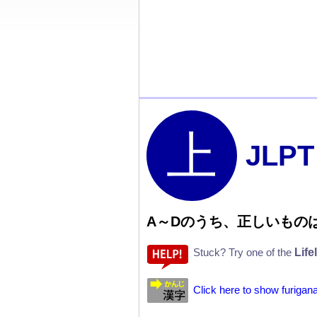
JLPT
A
～
Dのうち、
正
しいもの
Life
Stuck? Try one of the
Click here to show furigana