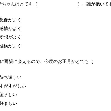
赤
ちゃんはとても
（
）
、
誰
が
抱
いて
想
像
がよく
感
情
がよく
愛
想
がよく
結
構
がよく
に
両
親
に
会
えるので、
今
度
のお
正
月
がとても
（
待
ち
遠
しい
すがすがしい
望
ましい
好
ましい