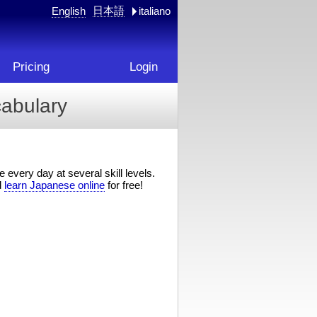
日本語
English
italiano
Pricing
Login
abulary
 every day at several skill levels.
d
learn Japanese online
for free!