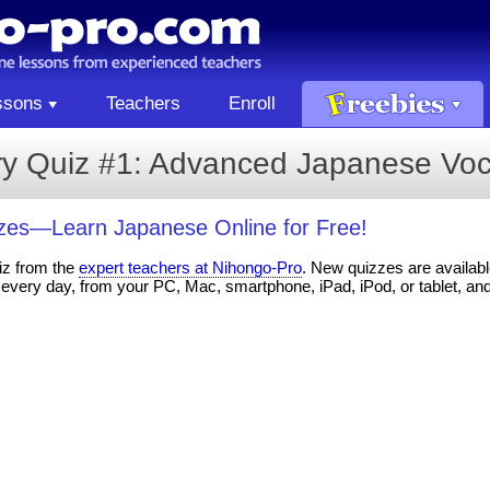
ssons
Teachers
Enroll
y Quiz #1: Advanced Japanese Voc
es—Learn Japanese Online for Free!
iz from the
expert teachers at Nihongo-Pro
. New quizzes are available
every day, from your PC, Mac, smartphone, iPad, iPod, or tablet, an