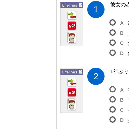
彼
女
の
Lifelines
?
1
A
B
C
D
1
年
ぶり
Lifelines
?
2
A
B
C
D