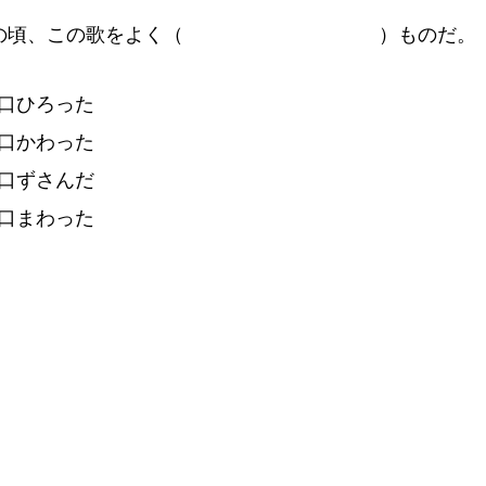
の
頃
、この
歌
をよく
（
）
ものだ。
口
ひろった
口
かわった
口
ずさんだ
口
まわった