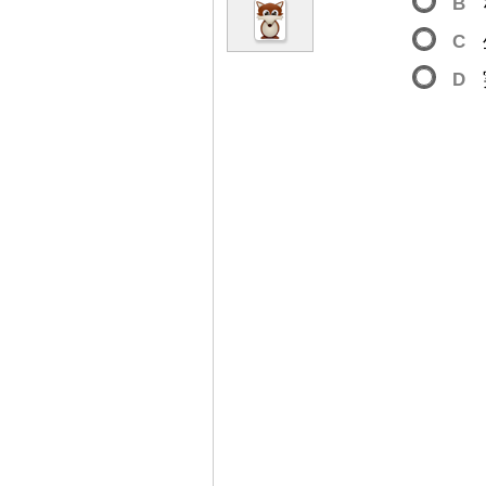
B
C
D