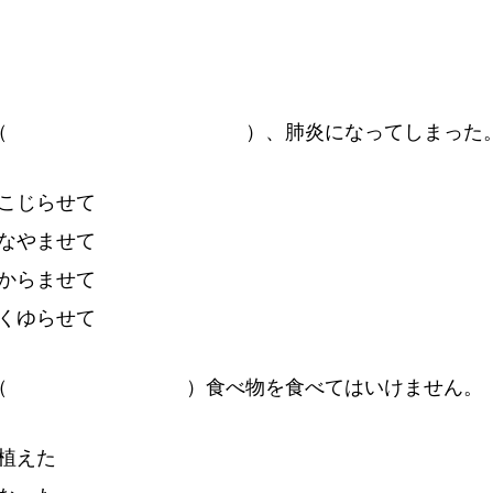
（
）
、
肺
炎
になってしまった
こじらせて
なやませて
からませて
くゆらせて
（
）
食
べ
物
を
食
べてはいけません。
植
えた