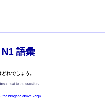
 N1 語彙
はどれでしょう。
lines
next to the question.
 (the hiragana above kanji).