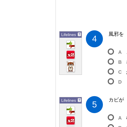
風
邪
を
Lifelines
?
4
A
B
C
D
カビが
Lifelines
?
5
A