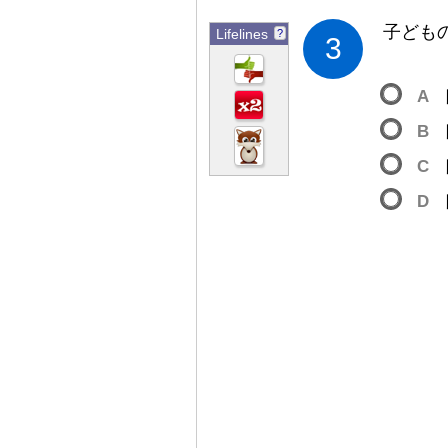
子
ども
Lifelines
?
3
A
B
C
D