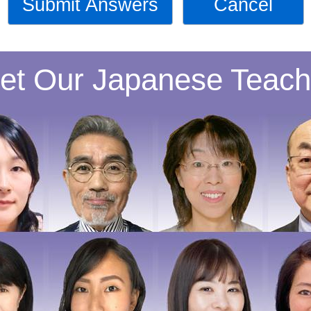
Submit Answers
Cancel
et Our Japanese Teach