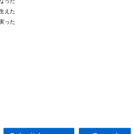
なった
生
えた
実
った