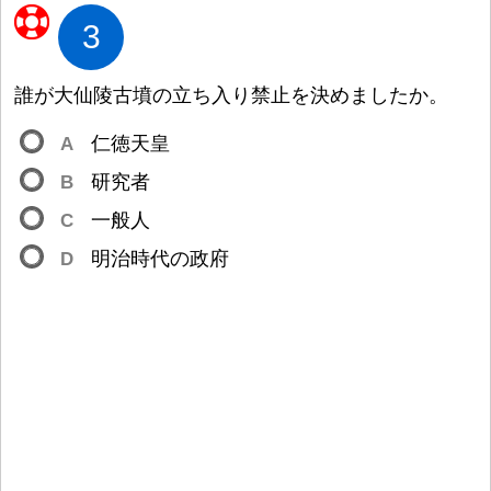
3
誰
が
大
仙
陵
古
墳
の
立
ち
入
り
禁
止
を
決
めましたか。
A
仁
徳
天
皇
B
研
究
者
C
一
般
人
D
明
治
時
代
の
政
府