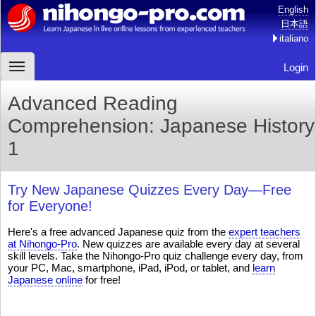
English
日本語
italiano
Login
Advanced Reading
Comprehension: Japanese History
1
Try New Japanese Quizzes Every Day—Free
for Everyone!
Here's a free advanced Japanese quiz from the
expert teachers
at Nihongo-Pro
. New quizzes are available every day at several
skill levels. Take the Nihongo-Pro quiz challenge every day, from
your PC, Mac, smartphone, iPad, iPod, or tablet, and
learn
Japanese online
for free!