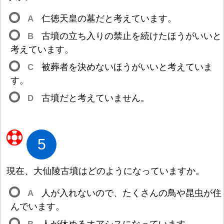
A
仁
徳
天
皇
の
墓
だと
考
えています。
B
古
墳
の
立
ち
入
りの
禁
止
を
続
けたほうがいいと
考
えています。
C
被
葬
者
を
決
めないほうがいいと
考
えていま
す。
D
古
墳
だと
考
えていません。
5
現
在
、
大
仙
陵
古
墳
はどのようになっていますか。
A
人
が
入
れないので、たくさんの
鳥
や
昆
虫
が
住
んでいます。