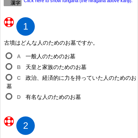
Click here to show furigana (the hiragana above kanji).
1
古
墳
はどんな
人
のためのお
墓
ですか。
A
一
般
人
のためのお
墓
B
天
皇
と
家
族
のためのお
墓
C
政
治
、
経
済
的
に
力
を
持
っていた
人
のためのお
墓
D
有
名
な
人
のためのお
墓
2