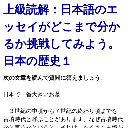
上級読解：日本語のエ
ッセイがどこまで分か
るか挑戦してみよう。
日本の歴史１
次
の
文
章
を
読
んで
質
問
に
答
えましょう。
日
本
で
一
番
大
きいお
墓
３
世
紀
の
中
頃
から
７
世
紀
の
終
わり
頃
までを
古
墳
時
代
と
呼
ぶことがあります。なぜ
古
墳
時
代
かと
言
うかというと、それは、たくさん
古
墳
が