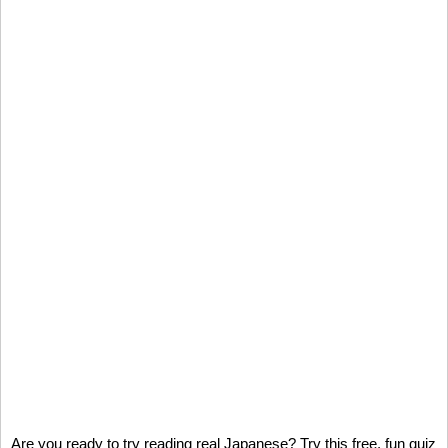
Are you ready to try reading real Japanese? Try this free, fun quiz