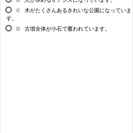
B
人
が
休
めるオアシスになっています。
C
木
がたくさんあるきれいな
公
園
になっていま
す。
D
古
墳
全
体
が
小
石
で
覆
われています。