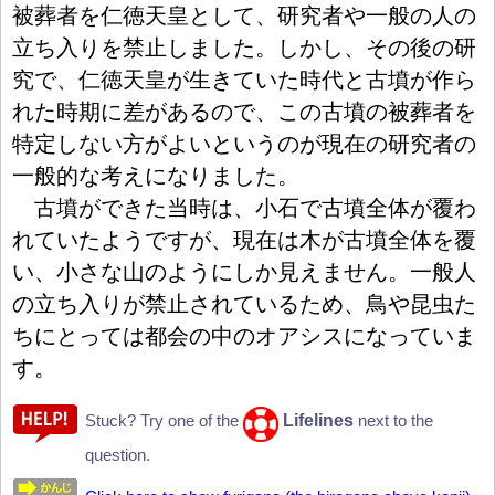
被
葬
者
を
仁
徳
天
皇
として、
研
究
者
や
一
般
の
人
の
立
ち
入
りを
禁
止
しました。しかし、その
後
の
研
究
で、
仁
徳
天
皇
が
生
きていた
時
代
と
古
墳
が
作
ら
れた
時
期
に
差
があるので、この
古
墳
の
被
葬
者
を
特
定
しない
方
がよいというのが
現
在
の
研
究
者
の
一
般
的
な
考
えになりました。
古
墳
ができた
当
時
は、
小
石
で
古
墳
全
体
が
覆
わ
れていたようですが、
現
在
は
木
が
古
墳
全
体
を
覆
い、
小
さな
山
のようにしか
見
えません。
一
般
人
の
立
ち
入
りが
禁
止
されているため、
鳥
や
昆
虫
た
ちにとっては
都
会
の
中
のオアシスになっていま
す。
Lifelines
Stuck? Try one of the
next to the
question.