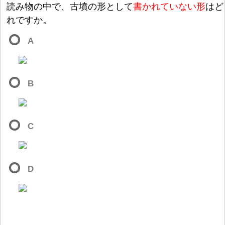
読
み
物
の
中
で、
古
墳
の
形
として
書
かれていない
形
はど
れですか。
A
B
C
D