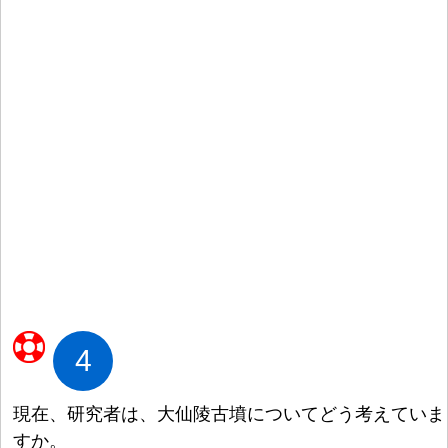
4
現
在
、
研
究
者
は、
大
仙
陵
古
墳
についてどう
考
えていま
すか。