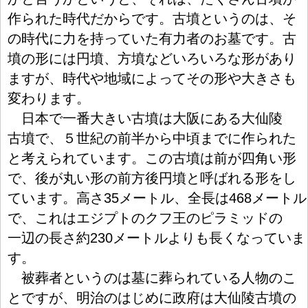
作
られた
時
代
だからです。
古
墳
というのは、そ
の
時
代
に
力
を
持
っていた
有
力
者
のお
墓
です。
古
墳
の
形
には
円
墳
、
方
墳
などいろいろな
形
があり
ますが、
時
代
や
地
域
によってその
形
や
大
きさも
変
わります。
日
本
で
一
番
大
きい
古
墳
は
大
阪
にある
大
仙
陵
古
墳
で、
５
世
紀
の
前
半
から
中
頃
までに
作
られた
と
考
えられています。この
古
墳
は
前
が
四
角
い
形
で、
後
が
丸
い
形
の
前
方
後
円
墳
と
呼
ばれる
形
をし
ています。
高
さ35メートル、
全
長
は468メートル
で、これはエジプトのクフ
王
のピラミッドの
一
辺
の
長
さ
約
230メートルよりも
長
くなっていま
す。
被
葬
者
というのは
墓
に
葬
られている
人
物
のこ
とですが、
明
治
のはじめに
政
府
は
大
仙
陵
古
墳
の