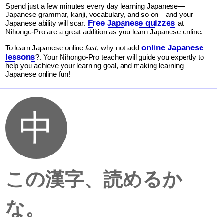
Spend just a few minutes every day learning Japanese—
Japanese grammar, kanji, vocabulary, and so on—and your
Free Japanese quizzes
Japanese ability will soar.
at
Nihongo-Pro are a great addition as you learn Japanese online.
online Japanese
To learn Japanese online
fast
, why not add
lessons
?. Your Nihongo-Pro teacher will guide you expertly to
help you achieve your learning goal, and making learning
Japanese online fun!
この漢字、読めるか
な。