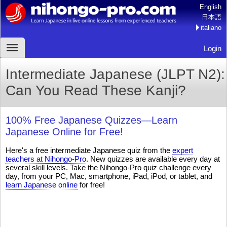
English
日本語
italiano
Login
Intermediate Japanese (JLPT N2):
Can You Read These Kanji?
100% Free Japanese Quizzes—Learn
Japanese Online for Free!
Here's a free intermediate Japanese quiz from the
expert
teachers at Nihongo-Pro
. New quizzes are available every day at
several skill levels. Take the Nihongo-Pro quiz challenge every
day, from your PC, Mac, smartphone, iPad, iPod, or tablet, and
learn Japanese online
for free!