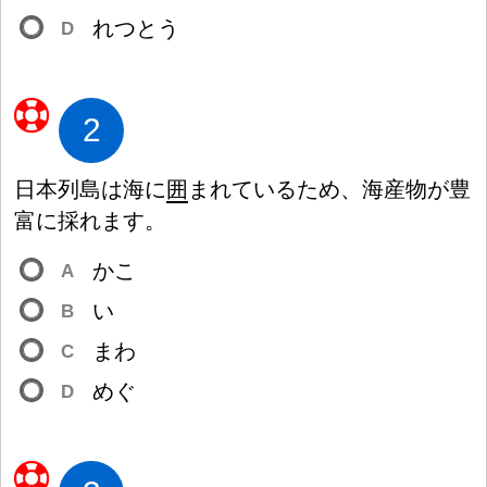
れつとう
D
2
日
本
列
島
は
海
に
囲
まれているため、
海
産
物
が
豊
富
に
採
れます。
かこ
A
い
B
まわ
C
めぐ
D