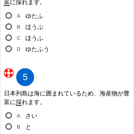
富
に
採
れます。
ゆたふ
A
ほうぶ
B
ほうふ
C
ゆたふう
D
5
日
本
列
島
は
海
に
囲
まれているため、
海
産
物
が
豊
富
に
採
れます。
さい
A
と
B