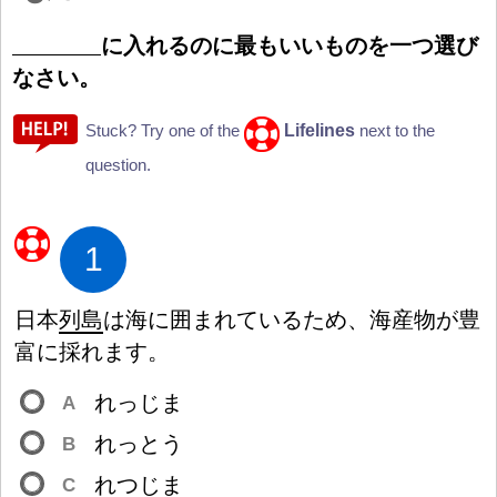
に
入
れるのに
最
もいいものを
一
つ
選
び
なさい。
Lifelines
Stuck? Try one of the
next to the
question.
1
日
本
列
島
は
海
に
囲
まれているため、
海
産
物
が
豊
富
に
採
れます。
れっじま
A
れっとう
B
れつじま
C