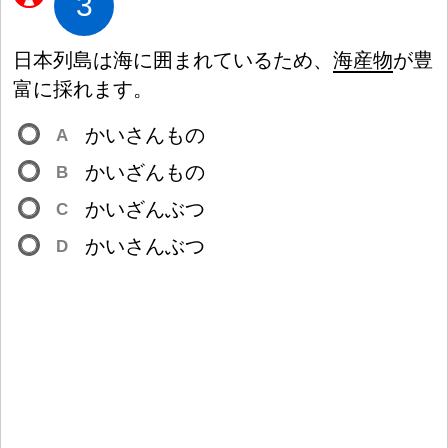
3
日
本
列
島
は
海
に
囲
まれているため、
海
産
物
が
豊
富
に
採
れます。
かいさんもの
A
かいざんもの
B
かいざんぶつ
C
かいさんぶつ
D