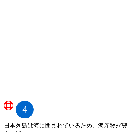
4
日
本
列
島
は
海
に
囲
まれているため、
海
産
物
が
豊