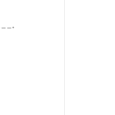
＿
＿
＿
。