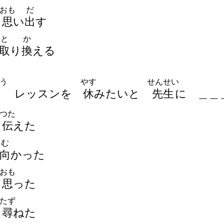
おも
だ
思
い
出
す
と
か
取
り
換
える
う
やす
せんせい
レッスンを
休
みたいと
先
生
に
＿
＿
つた
伝
えた
む
向
かった
おも
思
った
たず
尋
ねた