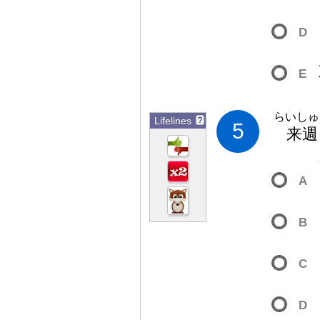
D
E
らいしゅ
Lifelines
?
5
来
週
A
B
C
D