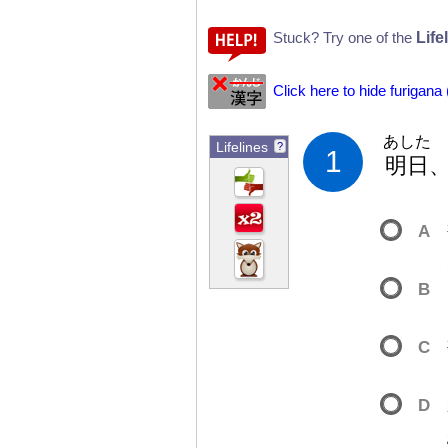
Life
Stuck? Try one of the
Click here to hide furigana
あした
Lifelines
?
1
明
日
A
B
C
D