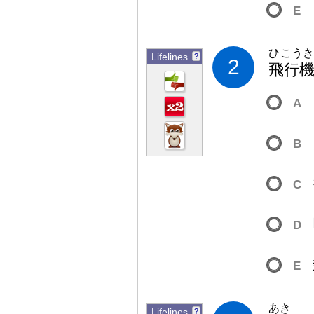
E
ひこう
Lifelines
?
2
飛
行
A
B
C
D
E
あき
Lifelines
?