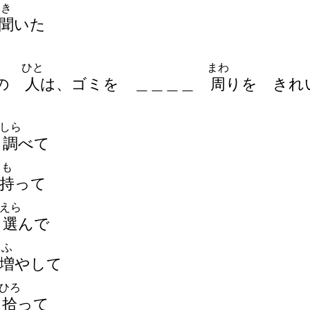
き
聞
いた
ひと
まわ
の
人
は、ゴミを
＿
＿
＿
＿
周
りを きれ
しら
調
べて
も
持
って
えら
選
んで
ふ
増
やして
ひろ
拾
って