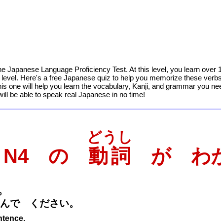
he Japanese Language Proficiency Test. At this level, you learn ove
level. Here's a free Japanese quiz to help you memorize these verbs. 
his one will help you learn the vocabulary, Kanji, and grammar you n
will be able to speak real Japanese in no time!
どうし
T N4 の
動詞
が わ
ら
んで ください。
ntence.