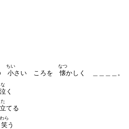
ちい
なつ
の
小
さい ころを
懐
かしく
＿
＿
＿
＿
。
な
泣
く
た
立
てる
わら
笑
う