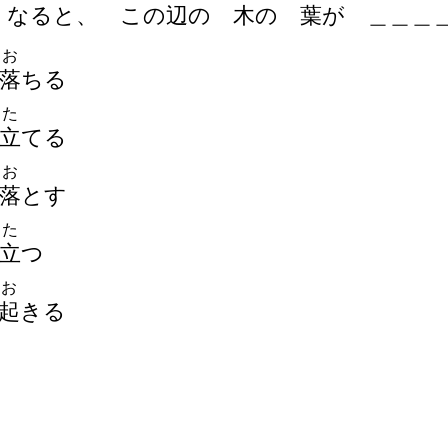
 なると、 この
辺
の
木
の
葉
が
＿
＿
＿
お
落
ちる
た
立
てる
お
落
とす
た
立
つ
お
起
きる