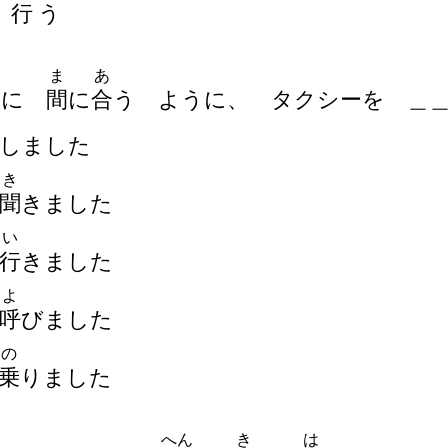
行
う
き
ま
あ
機
に
間
に
合
う ように、 タクシーを
＿
しました
き
聞
きました
い
行
きました
よ
呼
びました
の
乗
りました
へん
き
は