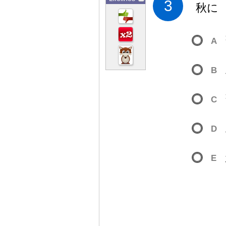
3
秋
に
A
B
C
D
E