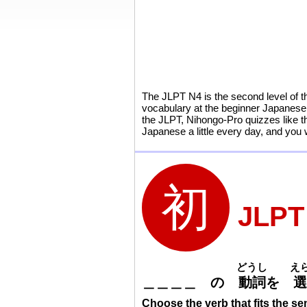
The JLPT N4 is the second level of t
vocabulary at the beginner Japanese 
the JLPT, Nihongo-Pro quizzes like t
Japanese a little every day, and you 
JLP
どうし
え
＿
＿
＿
＿
の
動
詞
を
選
Choose the verb that fits the se