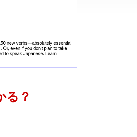
r 150 new verbs—absolutely essential
Or, even if you don't plan to take
eed to speak Japanese. Learn
かる？