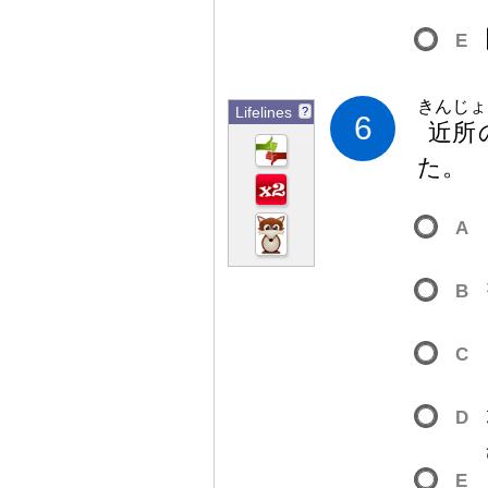
E
きんじょ
Lifelines
?
6
近
所
た。
A
B
C
D
E