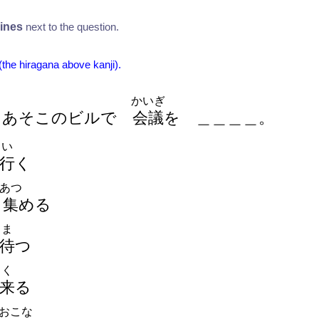
lines
next to the question.
 (the hiragana above kanji).
かいぎ
、あそこのビルで
会
議
を
＿
＿
＿
＿
。
い
行
く
あつ
集
める
ま
待
つ
く
来
る
おこな