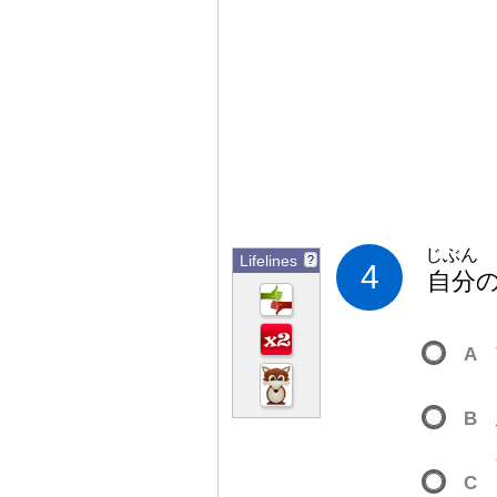
じぶん
Lifelines
?
4
自
分
A
B
C