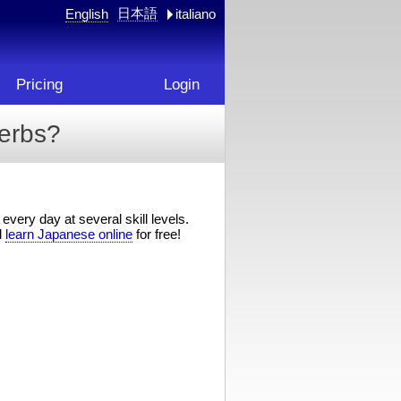
日本語
English
italiano
Pricing
Login
erbs?
every day at several skill levels.
d
learn Japanese online
for free!