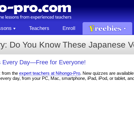
ssons
Teachers
Enroll
ry: Do You Know These Japanese V
 Every Day—Free for Everyone!
z from the
expert teachers at Nihongo-Pro
. New quizzes are available 
every day, from your PC, Mac, smartphone, iPad, iPod, or tablet, an