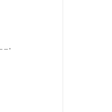
＿
＿
。