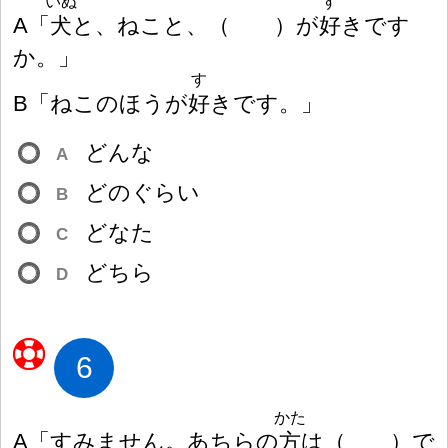
いぬ
す
A「
犬
と、ねこと、
（
）
が
好
きです
か。」
す
B「ねこのほうが
好
きです。」
どんな
A
どのぐらい
B
どなた
C
どちら
D
6
かた
A「すみません。あちらの
方
は
（
）
で