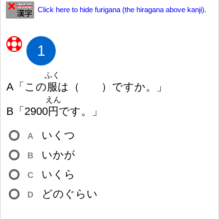
Click here to hide furigana (the hiragana above kanji).
1
ふく
A「この
服
は
（
）
ですか。」
えん
B「2900
円
です。」
いくつ
A
いかが
B
いくら
C
どのぐらい
D