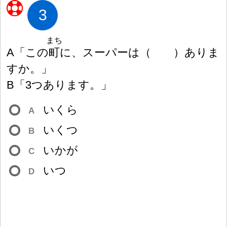
3
まち
A「この
町
に、スーパーは
（
）
ありま
すか。」
B「3つあります。」
いくら
A
いくつ
B
いかが
C
いつ
D