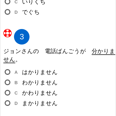
いりくち
C
でぐち
D
3
ジョンさんの
電
話
ばんごうが
分
かりま
せん
。
はかりません
A
わかりません
B
かわりません
C
まかりません
D