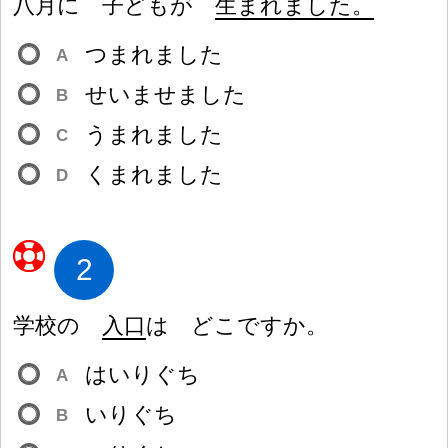
八
月
に
子
どもが
生
まれました。
つまれました
A
せいませました
B
うまれました
C
くまれました
D
2
学
校
の
入
口
は どこですか。
はいりぐち
A
いりぐち
B