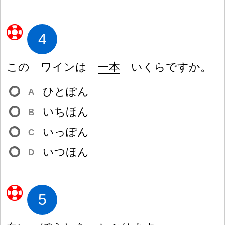
4
この ワインは
一
本
いくらですか。
ひとぽん
A
いちほん
B
いっぽん
C
いつほん
D
5