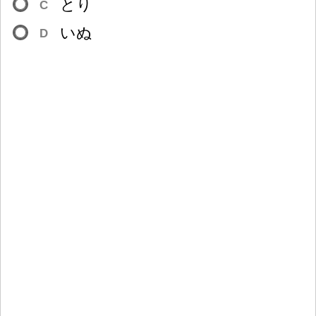
とり
C
いぬ
D