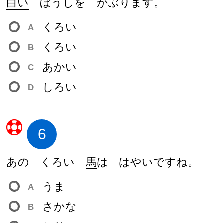
白
い
ぼうしを かぶります。
くろい
A
くろい
B
あかい
C
しろい
D
6
あの くろい
馬
は はやいですね。
うま
A
さかな
B