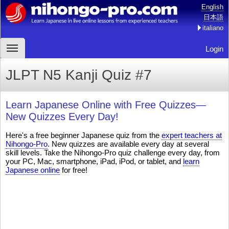
English
日本語
italiano
Login
JLPT N5 Kanji Quiz #7
Learn Japanese Online with Free Quizzes—
New Quizzes Every Day!
Here's a free beginner Japanese quiz from the
expert teachers at
Nihongo-Pro
. New quizzes are available every day at several
skill levels. Take the Nihongo-Pro quiz challenge every day, from
your PC, Mac, smartphone, iPad, iPod, or tablet, and
learn
Japanese online
for free!