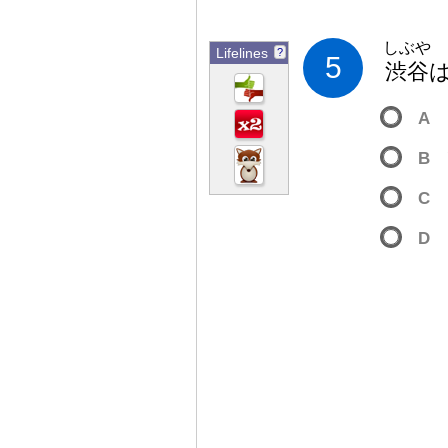
しぶや
Lifelines
?
5
渋
谷
A
B
C
D