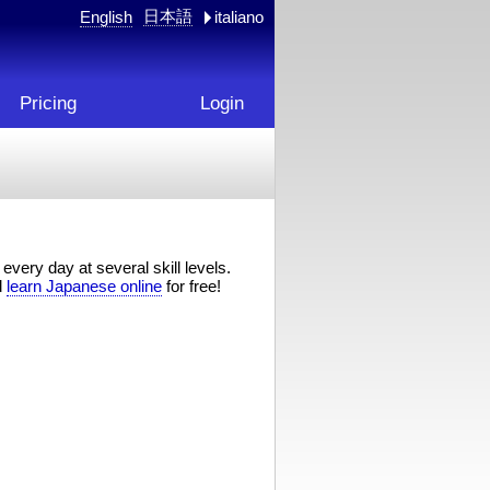
日本語
English
italiano
Pricing
Login
every day at several skill levels.
d
learn Japanese online
for free!