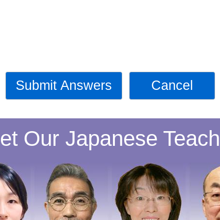
Submit Answers
Cancel
et Our Japanese Teach