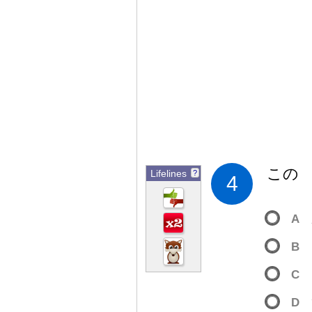
この
Lifelines
?
4
A
B
C
D