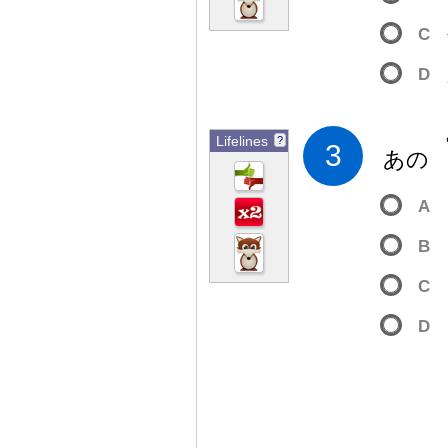
C
D
Lifelines
?
3
あ
A
B
C
D