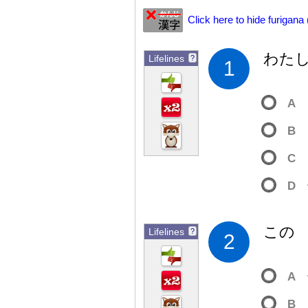
Click here to hide furigana
わた
Lifelines
?
1
A
B
C
D
この
Lifelines
?
2
A
B