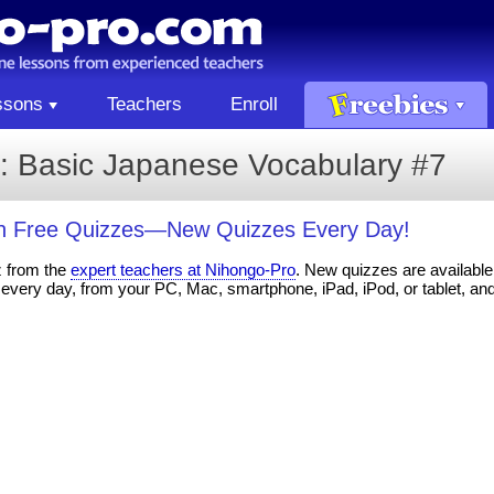
ssons
Teachers
Enroll
: Basic Japanese Vocabulary #7
th Free Quizzes—New Quizzes Every Day!
z from the
expert teachers at Nihongo-Pro
. New quizzes are available 
every day, from your PC, Mac, smartphone, iPad, iPod, or tablet, an