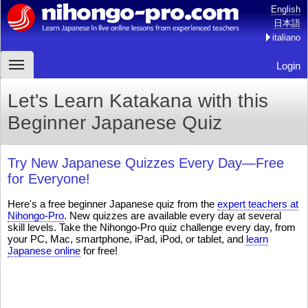
English
日本語
italiano
Login
Let's Learn Katakana with this
Beginner Japanese Quiz
Try New Japanese Quizzes Every Day—Free
for Everyone!
Here's a free beginner Japanese quiz from the
expert teachers at
Nihongo-Pro
. New quizzes are available every day at several
skill levels. Take the Nihongo-Pro quiz challenge every day, from
your PC, Mac, smartphone, iPad, iPod, or tablet, and
learn
Japanese online
for free!