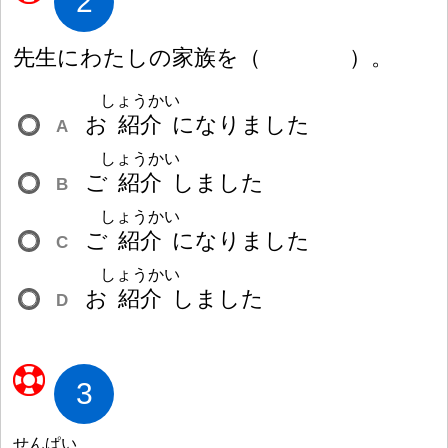
2
先
生
にわたしの
家
族
を
（
）
。
しょうかい
お
紹
介
になりました
A
しょうかい
ご
紹
介
しました
B
しょうかい
ご
紹
介
になりました
C
しょうかい
お
紹
介
しました
D
3
せんぱい