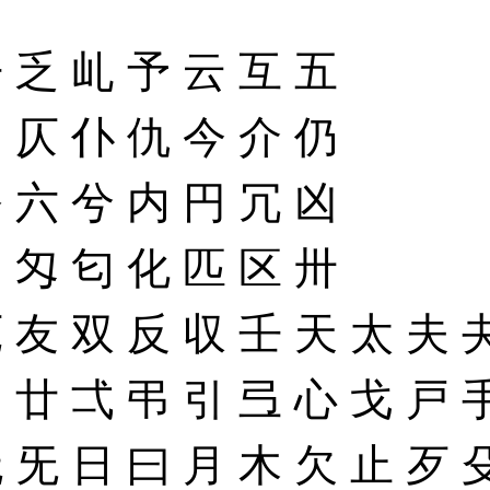
丹
乏
乢
予
云
互
五
仂
仄
仆
仇
今
介
仍
公
六
兮
内
円
冗
凶
勿
匁
匂
化
匹
区
卅
厄
友
双
反
収
壬
天
太
夫
幻
廿
弌
弔
引
弖
心
戈
戸
无
旡
日
曰
月
木
欠
止
歹