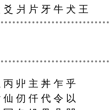
父
爻
爿
片
牙
牛
犬
王
丘
丙
丱
主
丼
乍
乎
付
仙
仞
仟
代
令
以