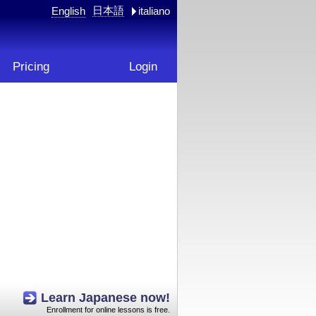
日本語
English
italiano
Pricing
Login
Learn Japanese now!
Enrollment for online lessons is free.