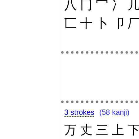
八
冂
冖
冫
匸
十
卜
卩
3 strokes
(58 kanji)
万
丈
三
上