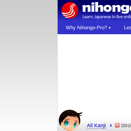
Why Nihongo-Pro?
Le
All Kanji
Str