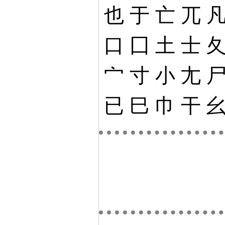
也
于
亡
兀
口
囗
土
士
宀
寸
小
尢
已
巳
巾
干