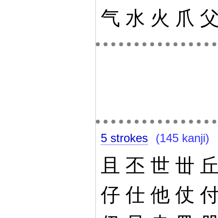
气
水
火
爪
5 strokes
(145 kanji)
且
丕
世
丗
仔
仕
他
仗