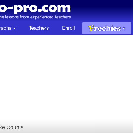
ssons
Teachers
Enroll
oke Counts