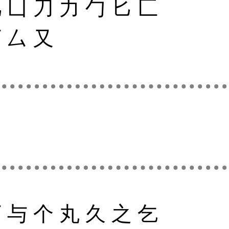
几
凵
刀
力
勹
匕
匚
厂
厶
又
下
与
个
丸
久
之
乞