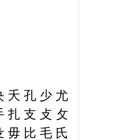
夬
夭
孔
少
尤
手
扎
支
攴
攵
殳
毋
比
毛
氏