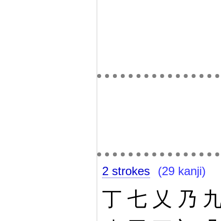
2 strokes
(29 kanji)
丁
七
乂
乃