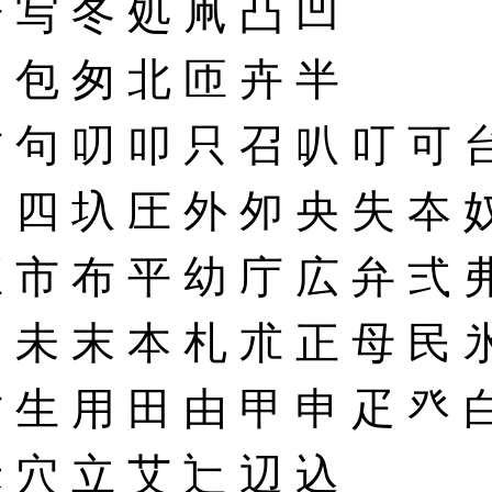
册
写
冬
処
凧
凸
凹
加
包
匆
北
匝
卉
半
古
句
叨
叩
只
召
叭
叮
可
囚
四
圦
圧
外
夘
央
失
夲
巨
市
布
平
幼
庁
広
弁
弍
旧
未
末
本
札
朮
正
母
民
甘
生
用
田
由
甲
申
疋
癶
禾
穴
立
艾
辷
辺
込