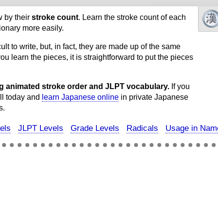
w by their
stroke count
. Learn the stroke count of each
tionary more easily.
cult to write, but, in fact, they are made up of the same
ou learn the pieces, it is straightforward to put the pieces
ding animated stroke order and JLPT vocabulary.
If you
oll today and
learn Japanese online
in private Japanese
s.
els
JLPT Levels
Grade Levels
Radicals
Usage in Nam
亅