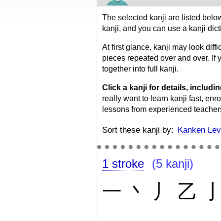
The selected kanji are listed belo
kanji, and you can use a kanji dic
At first glance, kanji may look diffi
pieces repeated over and over. If y
together into full kanji.
Click a kanji for details, inclu
really want to learn kanji fast, enr
lessons from experienced teacher
Sort these kanji by:
Kanken Lev
1 stroke
(5 kanji)
一
丶
丿
乙