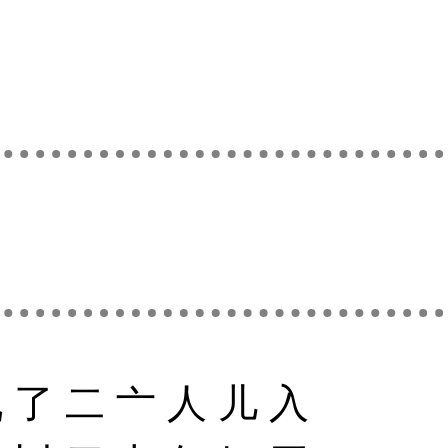
九
了
二
亠
人
儿
入