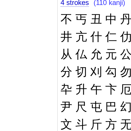
4 strokes
(110 kanji)
不
丐
丑
中
井
亢
什
仁
从
仏
允
元
分
切
刈
勾
卆
升
午
卞
尹
尺
屯
巴
文
斗
斤
方