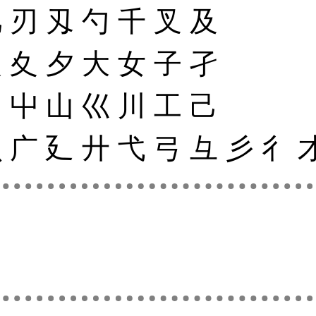
凡
刃
刄
勺
千
叉
及
夂
夊
夕
大
女
子
孑
尸
屮
山
巛
川
工
己
幺
广
廴
廾
弋
弓
彑
彡
彳