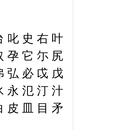
台
叱
史
右
叶
奴
孕
它
尓
尻
弗
弘
必
戉
戊
氷
永
氾
汀
汁
白
皮
皿
目
矛