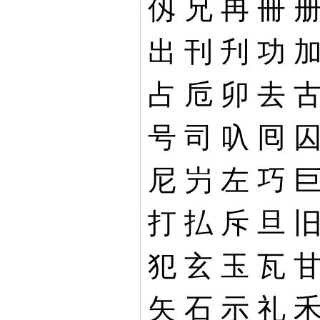
仭
兄
冉
冊
出
刊
刋
功
占
卮
卯
去
号
司
叺
囘
尼
屶
左
巧
打
払
斥
旦
犯
玄
玉
瓦
矢
石
示
礼