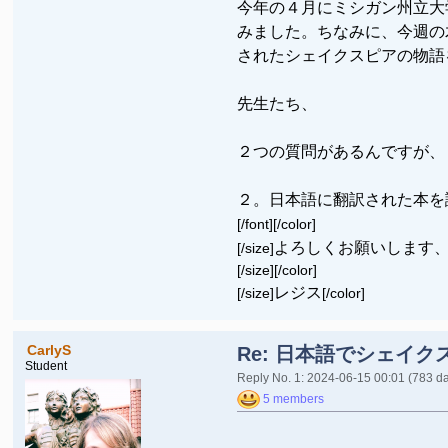
今年の４月にミシガン州立大
みました。ちなみに、今週の
されたシェイクスピアの物語
先生たち、
２つの質問があるんですが、
２。日本語に翻訳された本を
[/font][/color]
よろしくお願いします
[/size]
[/size]
[/color]
レジス
[/size]
[/color]
CarlyS
Re: 日本語でシェイク
Student
Reply No. 1: 2024-06-15 00:01
(783 d
5 members