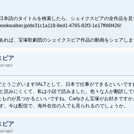
zonなどで日本語のタイトルを検索したら、シェイクスピアの全作
lker.jp/de31c1a118-8ed1-4765-82f3-1e17ff46f426/
あれば、宝塚歌劇団のシェイクスピア作品の動画をシェアしま
スピア
ays ago)
おめでとうございます!!ALTとして、日本で仕事ができるといい
と読みにくくて、私は小説で読みました。色々な人が翻訳して
入ったものが見つかるといいですね。Carlyさん宝塚がお好き
す。今は配信で、海外在住の人でも見られるのでしょうか。
スピア
ays ago)