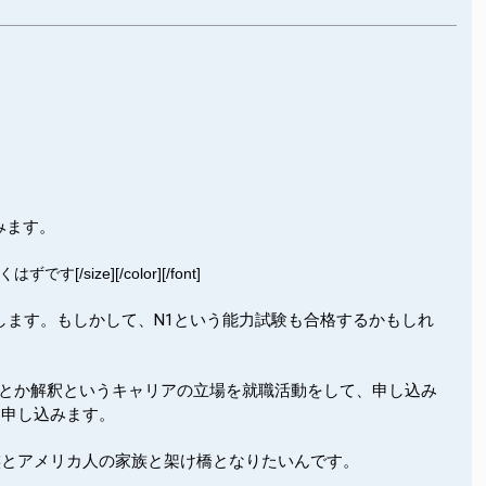
みます。
くはずです
[/size][/color][/font]
します。もしかして、N1という能力試験も合格するかもしれ
者とか解釈というキャリアの立場を就職活動をして、申し込み
を申し込みます。
族とアメリカ人の家族と架け橋となりたいんです。