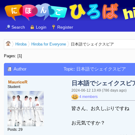
Search
Login
Register
Hiroba
Hiroba for Everyone
日本語でシェイクスピア
Pages: [
1
]
Author
Topic: 日本語でシェイクスピア
MauriceR
日本語でシェイクスピ
Student
2024-06-12 13:49
(786 days ago)
4 members
皆さん、お久しぶりですね
お元気ですか？
Posts: 29