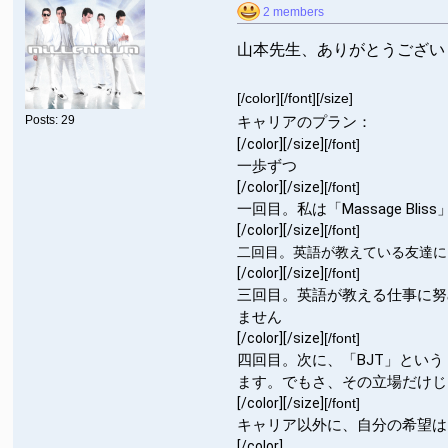
2 members
山本先生、ありがとうござい
[/color][/font][/size]
Posts: 29
キャリアのプラン：
[/color]
[/size]
[/font]
一歩ずつ
[/color]
[/size]
[/font]
一回目。私は「Massage B
[/color]
[/size]
[/font]
二回目。英語が教えている友達に
[/color]
[/size]
[/font]
三回目。英語が教える仕事に努
ません
[/color]
[/size]
[/font]
四回目。次に、「BJT」とい
ます。でもさ、その立場だけじ
[/color]
[/size]
[/font]
キャリア以外に、自分の希望は
[/color]