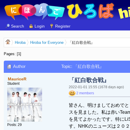
Search
Login
Register
Hiroba
Hiroba for Everyone
「紅白歌合戦』
Pages: [
1
]
Author
Topic: 「紅白歌合戦』
MauriceR
「紅白歌合戦』
Student
2022-01-01 15:55
(1678 days ago)
2 members
皆さん、明けましておめで
スを見ました。私は赤いTe
を見てよかったです。特にL
Posts: 29
す。NHKのニューズは２０