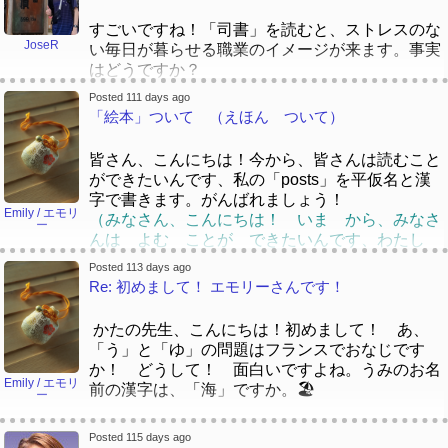
返すと、成長が感じられるようになると思いま
だう ことが いりました けど、さいきん、
リカで公共図書館は忙しくて、時々ストレスで
す！
すごいですね！「司書」を読むと、ストレスのな
「てぃーんえーじゃー」も てつだう ことが
す。最近図書館はもっともっと「social work」て
JoseR
い毎日が暮らせる職業のイメージが来ます。事実
いります。すまほは げんいんです！
きをなりますね。メンタルヘルスを手伝ったり、
平仮名：
はどうですか？
イミグレーションを手伝ったり、パソコンの方法
ジョセさん、仕事が好きですか。どうですか。🙂
を手伝っています。
Posted 111 days ago
いいえ、いいえ。かいわ する こと は れん
実は、子供の頃、絵本を全然読みませんでした。
「絵本」ついて （えほん ついて）
じょせさん、しごとがすきですか。どうですか。
としょかん の しごとは しずかな いめー
しゅう として やくにたつ と おもいます
ブラジルに、「O pequeno príncipe」と言う絵本
🙂
じが あるても、あめりかで こうきょう とし
ので、がんばりましょう！
は人気があると思います。フランスの
ょかんは いそがしくて、ときどき すとれすで
皆さん、こんにちは！今から、皆さんは読むこと
絵本ですけど。フランスで、「Le Petit Prince」
す。 さいきん としょかんは もっと もっ
ができたいんです、私の「posts」を平仮名と漢
そうですか！としょかん にも おもった よ
だと思います。
と 「social work」てきを なりますね。
字で書きます。がんばれましょう！
り あわただしい ひび が ありますね。やっ
Emily / エモリ
「mental health」をてつだったり、
（みなさん、こんにちは！ いま から、みなさ
ー
ぱり、しゃかい に すごく じゅうよう な
平仮名：
「immigration」をてつだったり、ぱそこんの ほ
んは よむ ことが できたいんです、わたし
しごと ですね。 だいがく を かよってい
うほうを てつだっています。
の 「posts」を ひらがな と かんじ で
た とき に しか としょかん へ いきませ
すごい ですね！「ししょ」を よむ と、スト
Posted 113 days ago
かきます。がんばれましょう！）
Re: 初めまして！ エモリーさんです！
んでした ので、かくしん を もって いえま
レス の ない まいにち が くらせる しょ
是非重要です！私の仕事が大好きです。でも、ま
せんが、 ぶらじる の としょかん にも そ
くぎょう の イメージ が きまます。 じじ
た時々ストレスです。静かじゃありません。😂
本が大好きです。実に、図書館で働きます。「司
んな ような しゃかい へ の しごと が
つ は どうですか？
かたの先生、こんにちは！初めまして！ あ、
ぜひ じゅうよう です！ わたしの しごと
書」ですから、毎日たくさん本を見ています。
ある と おもいます。
「う」と「ゆ」の問題はフランスでおなじです
が だいすきです。でも、また ときどき すと
（ほん が だいすき です。じつに、としょか
じつ は、 こども の ころ、 えほん を
か！ どうして！ 面白いですよね。うみのお名
れすです。しずかじゃありません。 😂
んで はたらきます。 「ししょ」ですから、ま
Emily / エモリ
「よぶこどり」の ひょうし は かわいい！
ぜんぜん よみませんでした。 ブラジル に、
前の漢字は、「海」ですか。🏖️
ー
いにち たくさん えほんを みています。）
にほんご で かいた ほん を よむ の
「O pequeno príncipe」と いう えほん は
本について、あ！「Le Petit Prince」！高校の時
が むずかしい が、 ちょうせん して、 ほ
にんき が ある と おもいます。フランス
ジョゼさん、そうですか。頭がいい！でも、
に、フランス語を勉強した、「Le Petit Prince」
子ども向けて、図書館はたくさん絵本を集めま
Posted 115 days ago