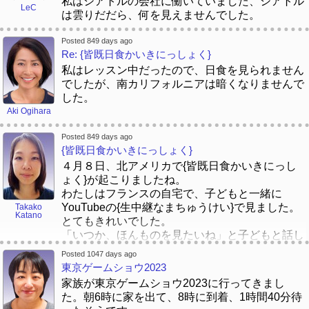
私はシアトルの会社に働いていました、シアトル
LeC
２。日本語に翻訳された本を読むために、
は雲りだだら、何を見えませんでした。
日本語
に翻訳されたシェイクスピアの物語が探せます
か？
Posted 849 days ago
[/font][/color][/size]
Re: {皆既日食かいきにっしょく}
[/font][/color]
私はレッスン中だったので、日食を見られません
よろしくお願いします、
[/size]
[/color]
[/size]
[/color]
でしたが、南カリフォルニアは暗くなりませんで
レジス
[/size]
[/color]
した。
Aki Ogihara
Posted 849 days ago
{皆既日食かいきにっしょく}
４月８日、北アメリカで{皆既日食かいきにっし
ょく}が起こりましたね。
わたしはフランスの自宅で、子どもと一緒に
YouTubeの{生中継なまちゅうけい}で見ました。
Takako
Katano
とてもきれいでした。
「いつか、ほんものを見たいね」と子どもと話し
ました。
Posted 1047 days ago
みなさんは、{日食にっしょく}を見ましたか。
東京ゲームショウ2023
家族が東京ゲームショウ2023に行ってきまし
た。朝6時に家を出て、8時に到着、1時間40分待