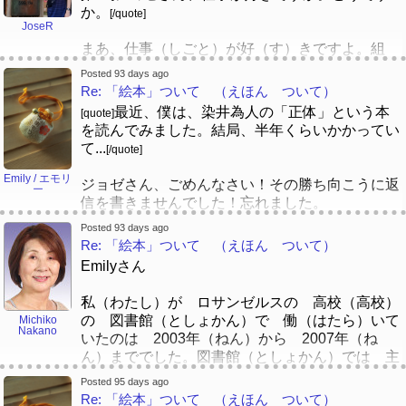
か。
[/quote]
JoseR
まあ、仕事（しごと）が好（す）きですよ。組
（く）み込（こ）みソフトウェアエンジニアで
Posted 93 days ago
す。現在（げんざい）、飛行機（ひこうき）を作
Re: 「絵本」ついて （えほん ついて）
（つく）る会社（かいしゃ）に務（つと）めてい
最近、僕は、染井為人の「正体」という本
[quote]
ます。利点（りてん）はありますが、日々（ひ
を読んでみました。結局、半年くらいかかってい
び）が慌（あわただ）しくて、ストレスが溜
て...
[/quote]
（た）まりやすいです。結局（けっきょく）、プ
ログラミングが大好（だいす）きなので、プログ
Emily / エモリ
ジョゼさん、ごめんなさい！その勝ち向こうに返
ー
ラマーとして働（はたら）ければ、会社（かいし
信を書きませんでした！忘れました。
ゃ）は別（べつ）にいいと思（おも）います。
じょぜさん、ごめんないあい！そのかち むこう
Posted 93 days ago
に へんしんを かきませんでした！わすれまし
Re: 「絵本」ついて （えほん ついて）
た。
でも、将来（しょうらい）、日本（にほん）で留
Emilyさん
学（りゅうがく）したくて、その後（あと）、就
すごいすごい！おめでとうございました！感心し
職（しゅうしょく）もしてみたいです。昔（むか
私（わたし）が ロサンゼルスの 高校（高校）
ていますよね！！
し）からの夢（ゆめ）なので、今（いま）は全力
の 図書館（としょかん）で 働（はたら）いて
Michiko
すごいすごい！おめでとうございました！かんし
Nakano
（ぜんりょく）でお金（かね）を貯（た）めてい
いたのは 2003年（ねん）から 2007年（ね
んしていますよね！！
ますwww。
ん）まででした。図書館（としょかん）では 主
（おも）に Accelerated Readerの 仕事（しご
Posted 95 days ago
と）を していました。それから ミシシッピ
すごいすごい！おめでとうございました！
[quote]
Re: 「絵本」ついて （えほん ついて）