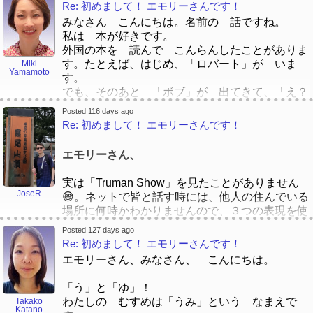
ん を よんでみる こと は だいじ だ
の
「Truman Show」が大好き。その映画をすすめま
Re: 初めまして！ エモリーさんです！
を読みました。きれいな話ですね。
す。大半絵本は英語でが、中国語とスペイン語と
と おもいます！
えほん ですけど。フランス で、「Le Petit
す！
ほんに ついて、あ！「Le Petit Prince」！こう
日本語の絵本があります。
みなさん こんにちは。名前の 話ですね。
Prince」だ と おもいます。
こうの ときに、ふらんすごを べんきょうし
（こどもむけて、としょかんは たくさん えほ
私は 本が好きです。
さいきん、 ぼく は、そめい・ためひと の
やまもと先生、こんにちは！初めまして！
た、「Le Petit Prince」を よみました。きれい
んを あつめます。たいはん えほんは えいご
外国の本を 読んで こんらんしたことがありま
「しょうたい」と いう ほん を よんでみま
John → Jack（もはや別人!)
[quote]
[/quote]
な はなし ですね。
でが、ちゅうごくご と すぺいんご と にほ
す。たとえば、はじめ、「ロバート」が いま
Miki
した。 けっきょく、 はんとし くらい かか
Yamamoto
んごの えほんが あります。）
す。
っていて、よく よめなかった ぶぶん も あ
😂😂😂 そうですそうです！！ 例えば、私の夫
子どもの時に、お母さんとたくさん図書館の旅行
でも、そのあと 「ボブ」が 出てきて、「え？
りましたが、これ から もっと べんきょう
のお名前は「Nathaniel」です。時々他人は
へ行ったり、一緒にたくさん絵本と本を読みまし
日本語で上手になりたいんです、日本語の絵本は
この人はだれ？」と こんらんします。ニックネ
したら、しょうらい に もう いちど ちょう
「Nate」を呼んでいます。「ナセニエル」 -->
Posted 116 days ago
た。これは1冊のほんが大好きでした：
読むことが試します！ 😄
ームについて、ちょっとしらべてみました。
Re: 初めまして！ エモリーさんです！
せん して、よみかえす と、せいちょう が
「ネート」…🤔
こどもの ときに、おかあさんと たくさん と
（にほんごで じょうずに なりたいんです、に
Edward → エド(はい、わかります。)
かんじられる ように なる と おもいます！
しょかんの りょこう へ いったり、いっしょ
ほんごの えほん は よむ ことが ためしま
William → ビル(ふむ。たぶん日本人の多くはビ
英語さん、どうして。 😂
エモリーさん、
に たくさん えほん と ほんを よみまし
す！ 😄）
ル・クリントン=
ウィリアム・クリントン
[/font]
た。これは １さつのほんが だいすきでした：
だと思っていないな。)
[/color][/size]
実は「Truman Show」を見たことがありません
皆さん、子どもの時にたくさん絵本を読みました
Margaret→ メグ （え？ おなじ人？）
JoseR
😅。ネットで皆と話す時には、他人の住んでいる
か。 どれ絵本がいちがん大好きですか。 あなた
John → Jack（もはや別人!)
場所に何時かわかりませんので、３つの表現を使
の国で、どれ絵本が有名ですか。
います😅。
最近私はこの本を読むことが試しました：
（みなさん、 こどものどきに たくさん えほ
Posted 127 days ago
ブラジル人です！ポルトガル語は母国語です。ま
Re: 初めまして！ エモリーさんです！
さいきん わたしは このほんを よむことが
んを よみましたか。 どれ えほんが いち
あ、現代、英語を勉強しないといけませんので、
ためしました：
ばん だいすきですか。 あなたの くにで、ど
エモリーさん、みなさん、 こんにちは。
ブラジルで小学校から皆が英語を勉強していま
れ えほんが ゆうめい ですか。）
す。スペイン語は一語も話せませんけど😅。
「う」と「ゆ」！
わたしの むすめは「うみ」という なまえで
Takako
別の言語の名前はいつも面白いトピックになると
Katano