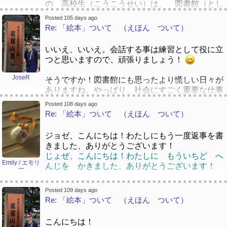
いままだ、たくさん子どもは乗り物の本を大好き
の 高校生（こうこうせい）は、 図書館（とし
そう かもしれません ね。 でも、 じつ
です。「ふへんのり」ですね～ 😄
ょかん）で 本（ほん）を よまないで、 コン
は、げんだい の わかものたち は スマホ
Posted 105 days ago
いままだ、たくさん こどもは のりもの のほ
ピューターを つかっていました。
Re: 「絵本」ついて （えほん ついて）
が ある せかい で そだってきている の
んを だいすきです。「ふへんのり」ですね～
いまも そうかもしれませんね。
で、 「パソコン の よう な もの は も
😄
う いらない！」と いう かんがえ が はや
いいえ、いいえ。会話する事は練習として役に立
わたしの こどもたちは のりものの 絵本（え
っている と おもいます。 だいがく を そ
つと思いますので、頑張りましょう！
それに、中野先生は日本の図書館で働くことがあ
ほん）が 大好（だいす）きでした。
つぎょう した ごろ に、「さいきん、 パソ
りますか。「どうですか」と思います。
「とらっく とらっく とらっく」という本（ほ
JoseR
コン を つかった こと が ない にゅうが
そうですか！図書館にも思ったより慌しい日々が
それに、なかのせんせいは にほんの としょか
ん）と 「しょうぼうじどうしゃ じぷた」とい
くせい が おおく なりましたね」と きょう
ありますね。やっぱり、社会にすごく重要な仕事
んで はたらく ことが ありますか。「どうで
う本（ほん）です。
じゅ から ききました。 スマホ だけ で
ですね。大学を通っていた時にしか図書館へ行き
すか」とおもいます。
ボロボロに なって いますが、 今（いま）
Posted 108 days ago
いろいろ な こと が できる よう に な
ませんでしたので、確信を持って言えませんが、
Re: 「絵本」ついて （えほん ついて）
も わたしの 本（ほん）だなに ありますよ。
りました から かもしれませんね。
ブラジルの図書館にもそんなような社会への仕事
そうかもしれませんね。でも、実は、現代
[quote]
があると思います。
の若者達はスマホがある世界で育ってきているの
ジョゼ、こんにちは！わたしにもう一度返事を書
で、「パソコンのような物はもう要らない！」と
きました、ありがとうございます！
「よぶこどり」の表紙はかわいい！日本語で書い
いう考えが流行っていると思います。
じょぜ、こんにちは！わたしに もういちど へ
[/quote]
た本を読むのが難しいが、挑戦して、本を読んで
Emily / エモリ
んじを かきました、ありがとうございます！
ー
みる事は大事だと思います！
ジョゼさん、そうですね。図書館で、昔々老人だ
けはパソコンの手伝うことがいりましたけど、最
あ、あなたの平仮名の方法が大好きです！ 😄
最近、僕は、染井為人の「正体」という本を読ん
Posted 109 days ago
近、「ティーンエージャー」も手伝うことがいり
あ、あなたの ひらがなの ほうほうが だいす
Re: 「絵本」ついて （えほん ついて）
でみました。結局、半年くらいかかっていて、よ
ます。スマホは原因です！
きです！ 😄
く読めなかった部分もありましたが、これからも
じょせさん、そうですね。としょかんで、みらい
っと勉強したら、将来にもう一度挑戦して、読み
こんにちは！
みらい ろうじん だけ は ぱそこんの てつ
図書館の仕事は静かなイメージがあるても、アメ