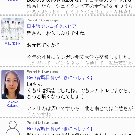
解釈というキャリアの立場を就職活動をして、申し
検索したら、シェイクスピアの全作品を見つけら
込みます。でもさ、その立場だけじゃなくて、それ
れると思います。ロミオとジュリエットを検索し
ぞれの日本語がぺらぺらになった資格がある立場を
てみたらすぐ出ました
申し込みます。
Posted 785 days ago
https://bookwalker.jp/de31c1a118-8ed1-4765-
日本語でシェイクスピア
[/color]
[/size]
[/font]
82f3-1e17ff46f426/
キャリア以外に、自分の希望は、バイリンガルの人
皆さん、お久しぶりですね
生を願っています。さらに、自分の日本の家族とア
あとは、もし舞台にも興味があれば、宝塚歌劇団
メリカ人の家族と架け橋となりたいんです。
MauriceR
お元気ですか？
のシェイクスピア作品の動画をシェアします。
[/color]
さて、シェイクスピアは、英語でも日
[/size]
[/font][/size]
今年の４月にミシガン州立大学を卒業しました。
本語でもちょっと読みにくいんですね。でも、先生
したがって、インタネットを通して、私は英語が
が読んだシェイクスピアの小説は何ですか？何冊シ
教える日本の会社に「ALT」という立場を申し込
ェイクスピアの小説を読みましたか？はい、子供の
Posted 841 days ago
みました。ちなみに、今週の木曜日に面接がある
時以来、シェイクスピアに興味があります。シェイ
Re: {皆既日食かいきにっしょく}
はずです。頑張ります。さて、最近私はシェイク
クスピアは独特だし、過去から現在まで関係がある
Leさん
スピアにますます興味を持ち始め、日本語に翻訳
し、上品な英語らしいです。先生が子供の時に、
くもりは残念でしたね。でもシアトルですから、
されたシェイクスピアの物語を探そうとしていま
[/color]
頃大劇場に行った経験はどうでしたか？
きっと暗くなったでしょう？
す。でも、全然見つかりません。
はい、海外在
[/color]
[/font][/size]
[/size]
[/color]
[/font][/size]
[/size]
Takako
住の人はシェイクスピアのパフォーマンスが見ら
Katano
アメリカは広いですから、北と南とでは全然ちが
先生たち、
れます。最も知られているシェイクスピアについ
うんですね。
ての所は「グローブ座」です。
[/color]
[/font]
[/font]
[/font]
２つの質問があるんですが、１．日本に「シェイ
Posted 841 days ago
Re: {皆既日食かいきにっしょく}
クスピア」についての物語が学べますか？