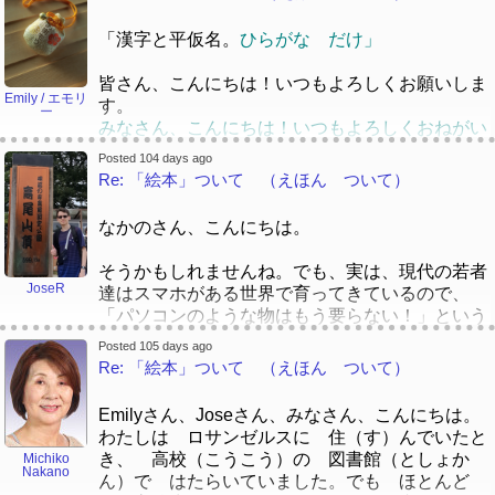
感心していますよね！！
に 引（ひ）っ越（こ）して、その後（あと）
[/quote]
ミネソタに 住（す）みました。カリフォルニア
「漢字と平仮名。
ひらがな だけ」
ありがとうございました！エモリーさんも引き続
が 一番（いちばん） 好（す）きです！
き本を読んで挑戦しましょう！
皆さん、こんにちは！いつもよろしくお願いしま
日本（にほん）の 図書館（としょかん）では
Emily / エモリ
す。
ー
働（はたら）いていませんが、 図書館（としょ
みなさん、こんにちは！いつもよろしくおねがい
かん）には よく 行（い）きました。図書館
します。
（としょかんや 本（ほん）の ある ところ
Posted 104 days ago
Re: 「絵本」ついて （えほん ついて）
が 大好（だいす）きです。
わたしは ロサンゼルスに 住（す）んで
[quote]
いたとき、 高校（こうこう）の 図書館（とし
なかのさん、こんにちは。
ょかん）で はたらいていました。
[/quote]
そうかもしれませんね。でも、実は、現代の若者
中野先生、すごいです！何年ごろでしたか。いま
JoseR
達はスマホがある世界で育ってきているので、
でロサンゼルス近いうちに住んでいます。七年前
「パソコンのような物はもう要らない！」という
にカリフォルニアに引っ越しました。カリフォル
考えが流行っていると思います。大学を卒業した
ニアはどうでしたか。
Posted 105 days ago
頃に、「最近、パソコンを使った事がない入学生
Re: 「絵本」ついて （えほん ついて）
なかのせんせい、すごいです！なんねんごろ で
が多くなりましたね」と教授から聞きました。ス
したか。いまで ろさんぜるす ちかいうちに
マホだけで色々なことができるようになりました
すんでいます。ななねん まえに かりふぉるに
Emilyさん、Joseさん、みなさん、こんにちは。
からかもしれませんね。
あ に ひっこしました。かりふぉるにあは ど
わたしは ロサンゼルスに 住（す）んでいたと
うでしたか。
き、 高校（こうこう）の 図書館（としょか
Michiko
平仮名：
Nakano
ん）で はたらいていました。でも ほとんど