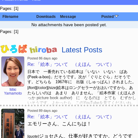
Pages: [
1
]
Filename
Downloads
Message
Posted
No attachments have been posted yet.
Pages: [
1
]
Latest Posts
Posted 86 days ago
Re: 「絵本」ついて （えほん ついて）
日本で 一番売れている絵本は「いない いない ばあ
(Peek-a-boo)」だそうです。次が「ぐりとぐら」だそうで
す。どちらも 1967年に 出版（しゅっぱん）されました。
絵本はロングセラーがおおいですから、あ
[/font][/color][/size]
Miki
たらしいのは あまり ありません。「絵本作家（えほんさ
Yamamoto
っか picture book author) に なるのは とても むずかし
いそうです。よかったら、このYouTubeを見てくださいね。
https://www.youtube.com/watch?
[/font][/color]
[/size]
Posted 89 days ago
v=psCoMkMOQlY
[/color]
Re: 「絵本」ついて （えほん ついて）
エモリーさん、こんにちは！
ジョセさん、仕事が好きですか。どうです
[quote]