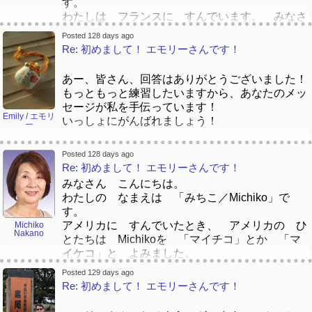
全部読むことができませんでしたけど、泣きまし
す。
思います。
たよ～ 😭😭😭 日本でこの芸術家は有名で
わたしは フランスに すんでいます。 みなさ
す、マリエちゃんと言いました！
ん、 むすめの なまえを ときどき 「ゆみ」
Posted 128 days ago
ぜんぶ よむことが できませんでしたけど、な
と いいます。
Re: 初めまして！ エモリーさんです！
きましたよ～ にほんで このげいじゅつかは
おじいさんも 「ゆみ」と よんでいます。 お
ゆうめい です、まりえちゃん と いいまし
もしろいなぁ、と おもいます。
あー、皆さん、回答はありがとうございました！
た！
もっともっと練習したいますから、あなたのメッ
セージが私を手伝っています！
Emily / エモリ
いっしょにがんばれましょう！
ー
トミーさん
、はじめまして！そのお話はすごいで
Posted 128 days ago
すよね。わかりました！
Re: 初めまして！ エモリーさんです！
いつ「エモリー」名前を選んでした、マリエーち
みなさん こんにちは。
ゃんに話していました。「マリエーちゃん、どち
わたしの なまえは 「みちこ／Michiko」で
らですか。エモリーですか。エモリですか。エー
す。
モリですか？！」ちょとおなじですね～。
アメリカに すんでいたとき、 アメリカの ひ
Michiko
Nakano
とたちは Michikoを 「マイチコ」とか 「マ
イケコ」と よみました。
ジョゼさん
、初めまして！「Truman Show」の映
がいこくの ひとの なまえは ほんとうに む
画が大好きですか。
Posted 129 days ago
ずかしいですね。
Re: 初めまして！ エモリーさんです！
みなさんは にほんじんの なまえで むずかし
いと おもった なまえは ありますか。