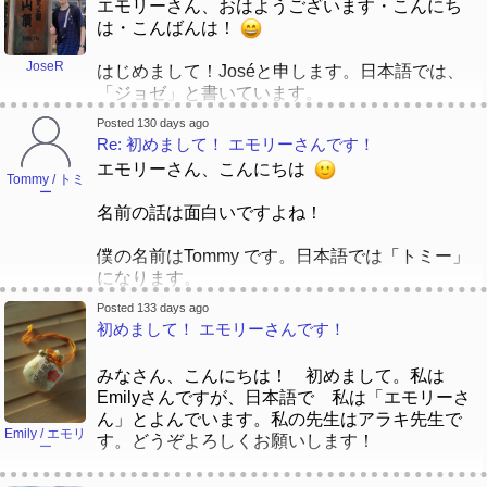
エモリーさん、おはようございます・こんにち
いまポルトガルに住んでいますか。三つ言語をは
は・こんばんは！
なしていますか。たぶん四つですか⁇ すごい
JoseR
よ！
はじめまして！Joséと申します。日本語では、
「ジョゼ」と書いています。
「ジョゼ」と「ホゼ」の問題はおもしろいです
ポルトガル語の名前ですが、英語の授業を受けて
Posted 130 days ago
ね。
いた時、アメリカ人の先生がいつもスペイン語の
Re: 初めまして！ エモリーさんです！
私わカルフォルニアにすんでいます。日本語で
「ホセ」と言いましたから、時々それも使ってい
エモリーさん、こんにちは
「Los Angeles」は「ロサンゼルス」になりま
ます。
Tommy / トミ
ー
す。ぜ！言語はおもしろいですよね。
名前の話は面白いですよね！
一緒に、頑張って、日本語を勉強しましょう！
なかの先生
、こんばんは！たぶんいま… おはよ
僕の名前はTommy です。日本語では「トミー」
うございますか。日本で、「朝」は何時から初め
よろしくお願いします！
になります。
ますか。
ジョゼ
Posted 133 days ago
東京で日本語学校に通っている時に、自分の名前
初めまして！ エモリーさんです！
あ、マリエーちゃんはおなじ問題ありました。た
を書くように教えられました。先生たちは、皆さ
くさんひとは「Ma-ree」と言いました。
んの名前を聞いて、カタカナで書いていました。
時々苗字もちょっとむずかしいでした。アメリカ
みなさん、こんにちは！ 初めまして。私は
人は「う」を見て、「ゆ」をいいますね。マリエ
Emilyさんですが、日本語で 私は「エモリーさ
「 Tommy」と呼んだ後で、先生は「いい名前、
ーちゃんは、「でも、私の名前中で「ゆ」がじゃ
ん」とよんでいます。私の先生はアラキ先生で
簡単ですね」と嬉しい声で言いたが、名前を書き
Emily / エモリ
ない！」と言いました。
す。どうぞよろしくお願いします！
ー
ながら、突然止まって、もっと考え始まりまし
た。「トミ」か「トーミ」か「トミー」と一緒に
１９９０ｓではアメリカに日本語の名前と言葉が
どうして 私は「エモリー」とよんでいますか。