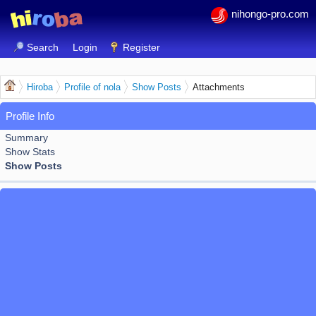
nihongo-pro.com
Search
Login
Register
Hiroba
Profile of nola
Show Posts
Attachments
Profile Info
Summary
Show Stats
Show Posts