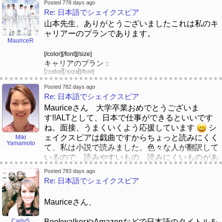
考えまして、「トミーは一番いい書き方ですね」
Posted 778 days ago
むずかしいと思います。今は、そのときよりやさ
ま！小さい話の時間ですよね！
Re: 日本語でシェイクスピア
と先生は笑いながら言った。
しいです。
山本先生、ありがとうございましたこれは私のキ
子どもの時、小学校で仲良しを会いました。お名
それから、日本語で、名前は「トミー」になりま
ャリアーのプランであります。
皆さん、どうおもいますか。
前は「マリエーちゃん」でした。マリエーちゃん
MauriceR
した。「Tommy」と「トミー」の発音は一番近い
は日本人でした。
と思いますね。
[/color][/font][/size]
キャリアのプラン：
マリエーちゃんのお母さんは日本語だけ話してい
[/color]
[/size]
[/font]
よろしくお願いします！
ました。英語で「Emily」は 「E-muh-lee」です
一歩ずつ
トミー
よね。「Muh」の音は日本語でじゃありませんか
Posted 782 days ago
[/color]
[/size]
[/font]
一回目。私は「Massage Bliss」としてのサロンで働
Re: 日本語でシェイクスピア
ら、そうして、マリエーちゃんのお母さんは 私
きながら、日本に英語が教える仕事を申し込みま
に「エモリー」とよんでいました。その時から、
Mauriceさん 大学卒業おめでとうございま
す。
この名前はとくべつと思いました。＜３
す!!ALTとして、日本で仕事ができるといいです
[/color]
[/size]
[/font]
ね。面接、うまくいくよう応援しています
シ
二回目。英語が教えている友達にとって、英語が教える仕事に入
みなさん、日本語の名前はなんですか。どうして
ェイクスピアは戯曲ですからちょっと読みにくく
Miki
れてから、おそらく来年４月に日本に行くはずです
[/size][/color]
Yamamoto
えらびました。話はお願いします！ ありがとう
て、私は小説で読みました。色々な人が翻訳して
[/font]
[/color]
[/size]
[/font]
ございます！
いるので、読みやすいもの、読みにくいものがあ
三回目。英語が教える仕事に努めながら、N3からN2
ります。Mauriceさんの気に入ったものが見つか
Posted 783 days ago
にかけての日本語能力試験を受験して、合格しま
るといいですね。Carlyさん宝塚がお好きです
Re: 日本語でシェイクスピア
す。もしかして、N1という能力試験も合格するかも
か。私の祖父母が宝塚に住んでいたので、小さい
しれません
頃大劇場に何回か行った記憶があります。今は配
[/color]
Mauriceさん、
[/size]
[/font]
信で、海外在住の人でも見られるのでしょうか。
四回目。次に、「BJT」という「ビジネス日本語能
力試験」を受験して、合格します。私は翻訳者とか
CarlyS
BookwalkerやAmazonなどで日本語のタイトルを